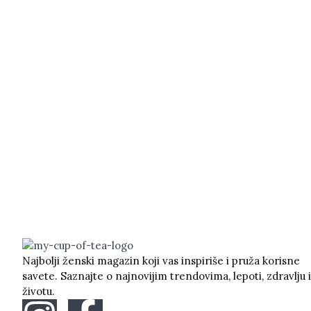
Najbolji ženski magazin koji vas inspiriše i pruža korisne
savete. Saznajte o najnovijim trendovima, lepoti, zdravlju i
životu.