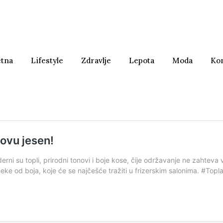
etna
Lifestyle
Zdravlje
Lepota
Moda
Ko
 ovu jesen!
i su topli, prirodni tonovi i boje kose, čije održavanje ne zahteva ve
eke od boja, koje će se najčešće tražiti u frizerskim salonima. #Top