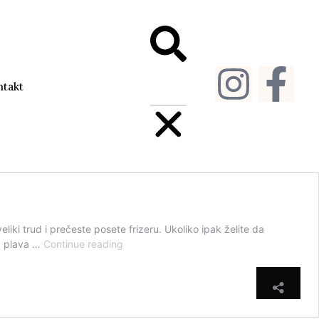
ntakt
liki trud i prečeste posete frizeru. Ukoliko ipak želite da
la plava …
Continue reading