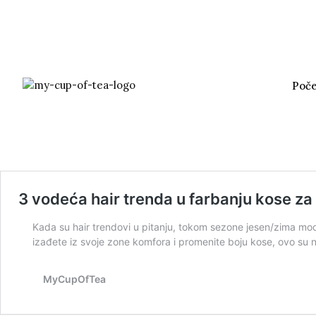
Poč
3 vodeća hair trenda u farbanju kose za
Kada su hair trendovi u pitanju, tokom sezone jesen/zima modern
izađete iz svoje zone komfora i promenite boju kose, ovo su n
MyCupOfTea