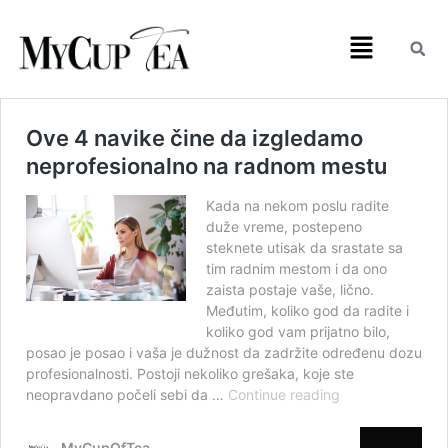
Ove 4 navike čine da izgledamo
neprofesionalno na radnom mestu
Kada na nekom poslu radite
duže vreme, postepeno
steknete utisak da srastate sa
tim radnim mestom i da ono
zaista postaje vaše, lično.
Međutim, koliko god da radite i
koliko god vam prijatno bilo,
posao je posao i vaša je dužnost da zadržite određenu dozu
profesionalnosti. Postoji nekoliko grešaka, koje ste
neopravdano počeli sebi da …
Continue reading
MyCupOfTea