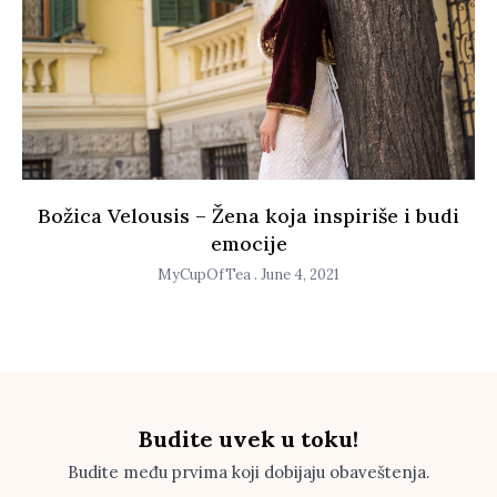
Božica Velousis – Žena koja inspiriše i budi
emocije
MyCupOfTea
June 4, 2021
Budite uvek u toku!
Budite među prvima koji dobijaju obaveštenja.