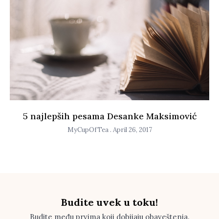
5 najlepših pesama Desanke Maksimović
MyCupOfTea
April 26, 2017
Budite uvek u toku!
Budite među prvima koji dobijaju obaveštenja.