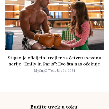
Stigao je oficijelni trejler za četvrtu sezonu
serije “Emily in Paris”: Evo šta nas očekuje
MyCupOfTea
July 24, 2024
Budite uvek u toku!