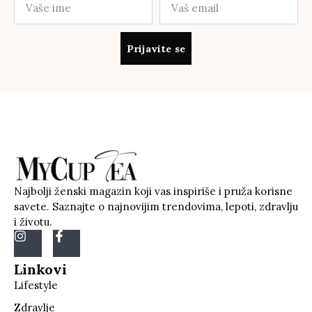
Prijavite se
Najbolji ženski magazin koji vas inspiriše i pruža korisne
savete. Saznajte o najnovijim trendovima, lepoti, zdravlju
i životu.
Linkovi
Lifestyle
Zdravlje