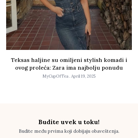
Teksas haljine su omiljeni stylish komadi i
ovog proleća: Zara ima najbolju ponudu
MyCupOfTea
April 19, 2025
Budite uvek u toku!
Budite među prvima koji dobijaju obaveštenja.