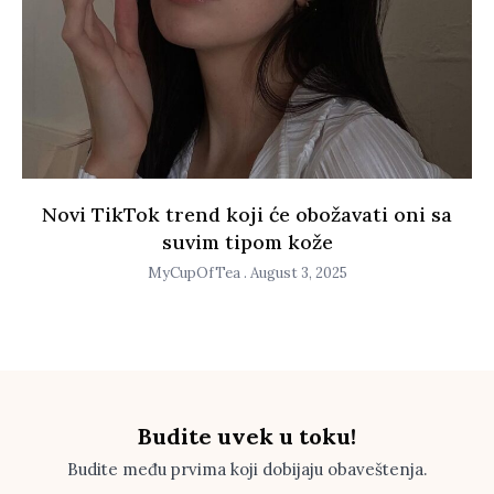
Novi TikTok trend koji će obožavati oni sa
suvim tipom kože
MyCupOfTea
August 3, 2025
Budite uvek u toku!
Budite među prvima koji dobijaju obaveštenja.