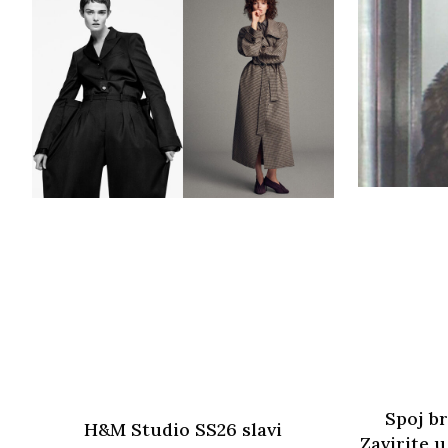
Spoj br
H&M Studio SS26 slavi
Zavirite 