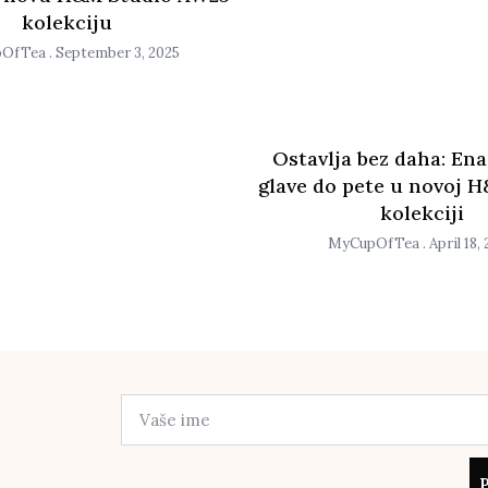
kolekciju
pOfTea
September 3, 2025
Ostavlja bez daha: En
glave do pete u novoj 
kolekciji
MyCupOfTea
April 18,
P