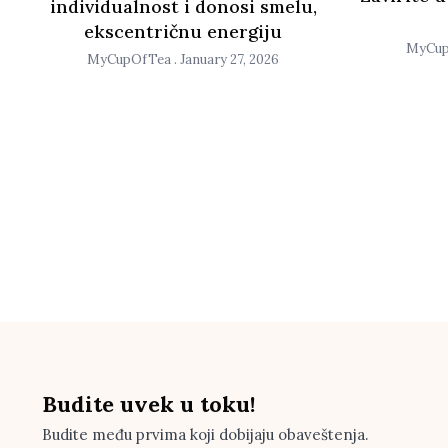
individualnost i donosi smelu,
ekscentričnu energiju
MyCu
MyCupOfTea
January 27, 2026
Budite uvek u toku!
Budite među prvima koji dobijaju obaveštenja.