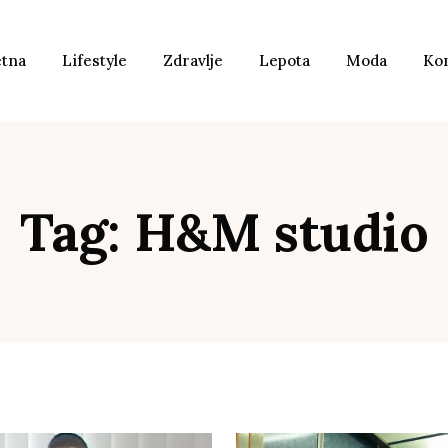
etna
Lifestyle
Zdravlje
Lepota
Moda
Ko
Tag: H&M studio