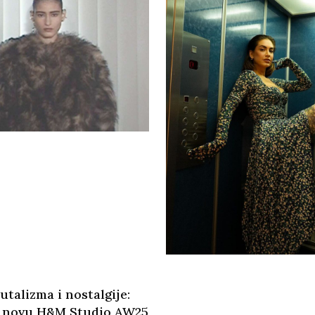
utalizma i nostalgije:
u novu H&M Studio AW25