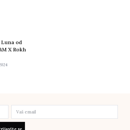
a Luna od
H&M X Rokh
 2024
rijavite se