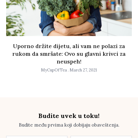
Uporno držite dijetu, ali vam ne polazi za
rukom da smršate: Ovo su glavni krivci za
neuspeh!
MyCupOfTea
March 27, 2021
Budite uvek u toku!
Budite među prvima koji dobijaju obaveštenja.