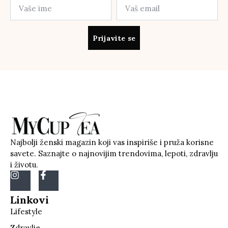
Prijavite se
Najbolji ženski magazin koji vas inspiriše i pruža korisne
savete. Saznajte o najnovijim trendovima, lepoti, zdravlju
i životu.
Linkovi
Lifestyle
Zdravlje