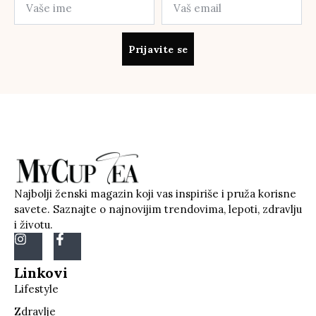
Prijavite se
Najbolji ženski magazin koji vas inspiriše i pruža korisne
savete. Saznajte o najnovijim trendovima, lepoti, zdravlju
i životu.
Linkovi
Lifestyle
Zdravlje