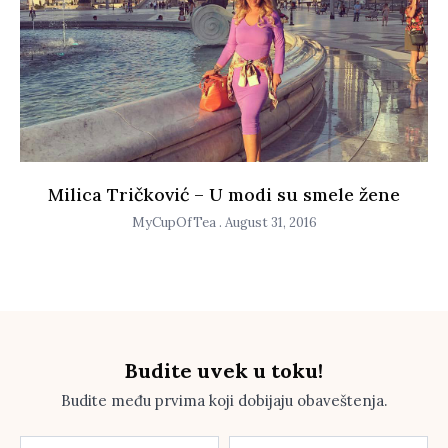
Milica Tričković – U modi su smele žene
MyCupOfTea
August 31, 2016
Budite uvek u toku!
Budite među prvima koji dobijaju obaveštenja.