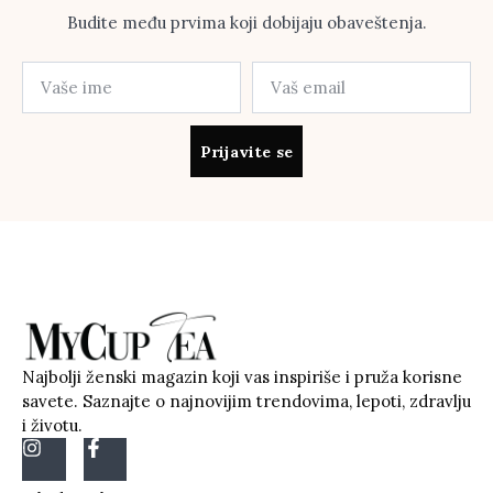
Budite među prvima koji dobijaju obaveštenja.
Prijavite se
Najbolji ženski magazin koji vas inspiriše i pruža korisne
savete. Saznajte o najnovijim trendovima, lepoti, zdravlju
i životu.