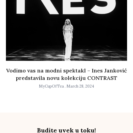
Vodimo vas na modni spektakl – Ines Janković
predstavila novu kolekciju CONTRAST
MyCupOfTea
March 28, 2024
Budite uvek u toku!