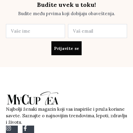
Budite uvek u toku!
Budite među prvima koji dobijaju obaveštenja.
Prijavite se
Najbolji ženski magazin koji vas inspiriše i pruža korisne
savete. Saznajte o najnovijim trendovima, lepoti, zdravlju
i životu.