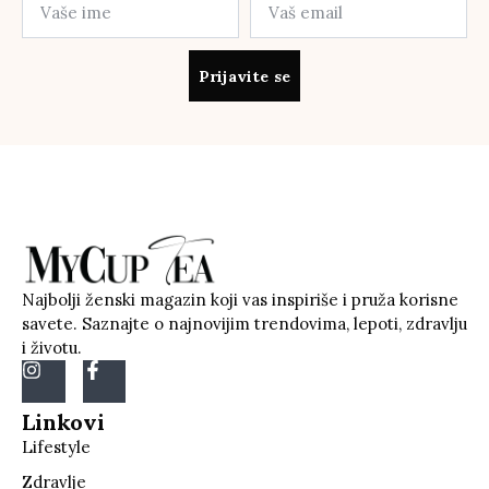
Prijavite se
Najbolji ženski magazin koji vas inspiriše i pruža korisne
savete. Saznajte o najnovijim trendovima, lepoti, zdravlju
i životu.
Linkovi
Lifestyle
Zdravlje