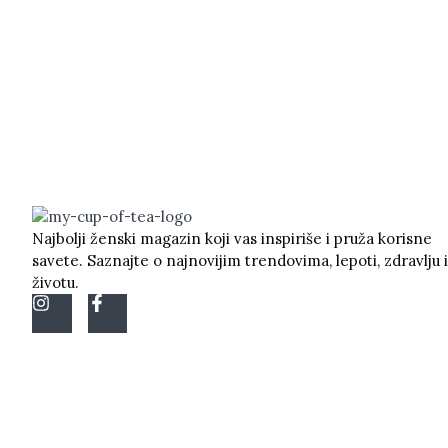
Najbolji ženski magazin koji vas inspiriše i pruža korisne
savete. Saznajte o najnovijim trendovima, lepoti, zdravlju i
životu.