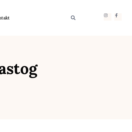
ntakt
častog