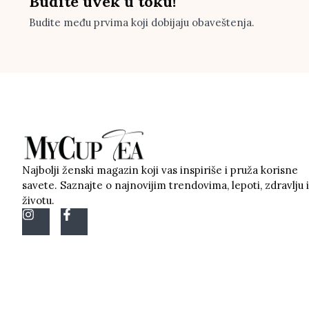
Budite uvek u toku!
Budite među prvima koji dobijaju obaveštenja.
Najbolji ženski magazin koji vas inspiriše i pruža korisne
savete. Saznajte o najnovijim trendovima, lepoti, zdravlju i
životu.