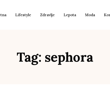
etna
Lifestyle
Zdravlje
Lepota
Moda
Ko
Tag: sephora