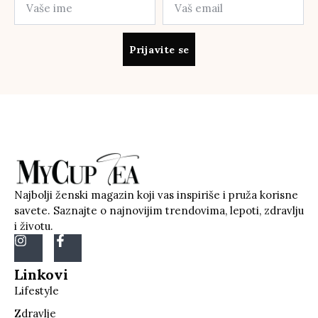
Prijavite se
Najbolji ženski magazin koji vas inspiriše i pruža korisne
savete. Saznajte o najnovijim trendovima, lepoti, zdravlju
i životu.
Linkovi
Lifestyle
Zdravlje