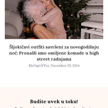
Šljokičavi outfiti savršeni za novogodišnju
noć: Pronašli smo omiljene komade u high
street radnjama
MyCupOfTea
December 29, 2024
Budite uvek u toku!