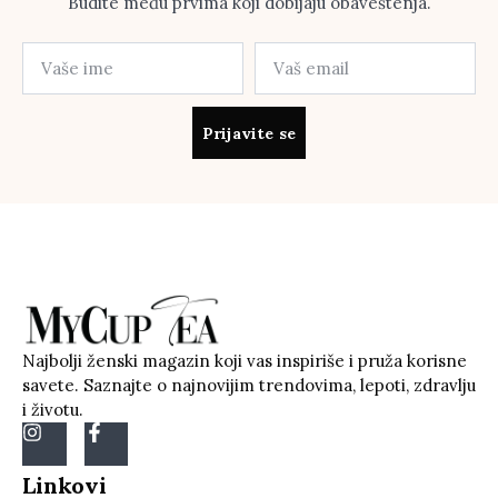
Budite među prvima koji dobijaju obaveštenja.
Prijavite se
Najbolji ženski magazin koji vas inspiriše i pruža korisne
savete. Saznajte o najnovijim trendovima, lepoti, zdravlju
i životu.
Linkovi