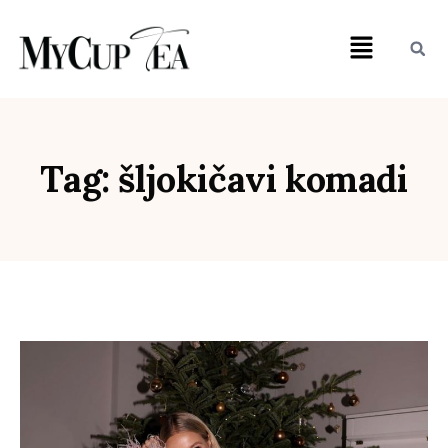
Tag: šljokičavi komadi