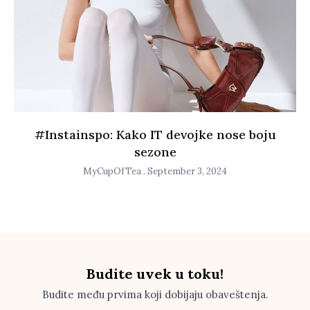
#Instainspo: Kako IT devojke nose boju
sezone
MyCupOfTea
September 3, 2024
Budite uvek u toku!
Budite među prvima koji dobijaju obaveštenja.