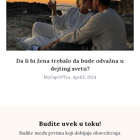
Da li bi žena trebalo da bude odvažna u
dejting svetu?
MyCupOfTea
April 5, 2024
Budite uvek u toku!
Budite među prvima koji dobijaju obaveštenja.