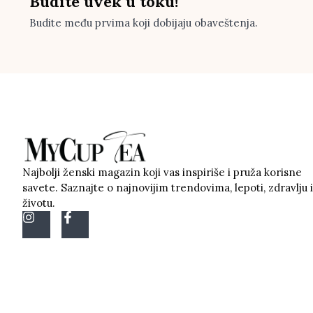
Budite uvek u toku!
Budite među prvima koji dobijaju obaveštenja.
Najbolji ženski magazin koji vas inspiriše i pruža korisne
savete. Saznajte o najnovijim trendovima, lepoti, zdravlju i
životu.