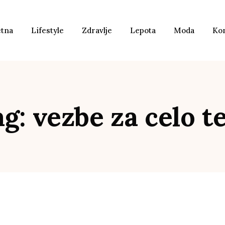
etna
Lifestyle
Zdravlje
Lepota
Moda
Ko
g: vezbe za celo t