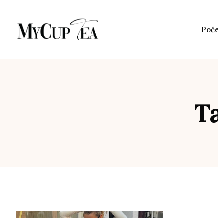
Poč
Ta