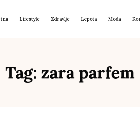
etna
Lifestyle
Zdravlje
Lepota
Moda
Ko
Tag: zara parfem