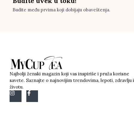
Budite uvek u toku!
Budite među prvima koji dobijaju obaveštenja.
Najbolji ženski magazin koji vas inspiriše i pruža korisne
savete. Saznajte o najnovijim trendovima, lepoti, zdravlju i
životu.