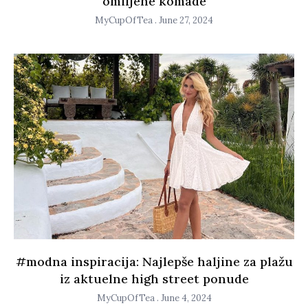
omiljene komade
MyCupOfTea
June 27, 2024
#modna inspiracija: Najlepše haljine za plažu
iz aktuelne high street ponude
MyCupOfTea
June 4, 2024