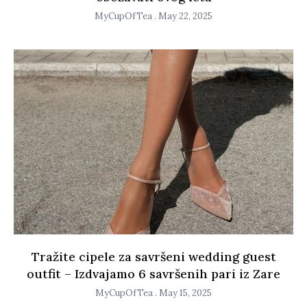
MyCupOfTea
May 22, 2025
Tražite cipele za savršeni wedding guest
outfit – Izdvajamo 6 savršenih pari iz Zare
MyCupOfTea
May 15, 2025