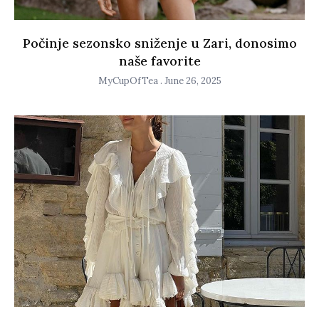
Počinje sezonsko sniženje u Zari, donosimo
naše favorite
MyCupOfTea
June 26, 2025