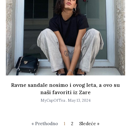
Ravne sandale nosimo i ovog leta, a ovo su
naši favoriti iz Zare
MyCupOfTea
May 13, 2024
« Prethodno
1
2
Sledeće »