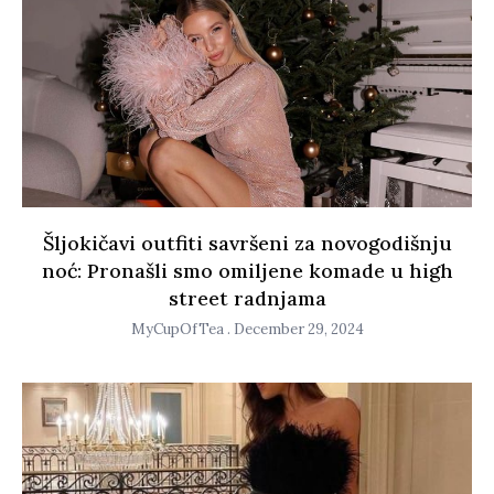
Šljokičavi outfiti savršeni za novogodišnju
noć: Pronašli smo omiljene komade u high
street radnjama
MyCupOfTea
December 29, 2024