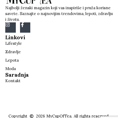
Najbolji ženski magazin koji vas inspiriše i pruža korisne
savete. Saznajte o najnovijim trendovima, lepoti, zdravlju
i životu.
Linkovi
Lifestyle
Zdravlje
Lepota
Moda
Saradnja
Kontakt
Copyright
2026
MyCupOfTea.
All rights reserved.