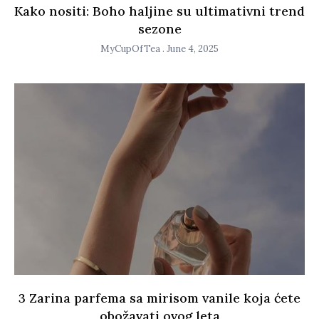
Kako nositi: Boho haljine su ultimativni trend
sezone
MyCupOfTea
June 4, 2025
3 Zarina parfema sa mirisom vanile koja ćete
obožavati ovog leta