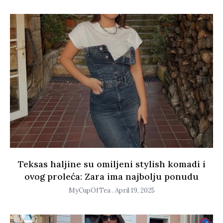
Teksas haljine su omiljeni stylish komadi i
ovog proleća: Zara ima najbolju ponudu
MyCupOfTea
April 19, 2025