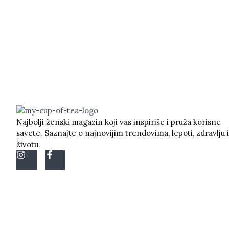
Najbolji ženski magazin koji vas inspiriše i pruža korisne
savete. Saznajte o najnovijim trendovima, lepoti, zdravlju i
životu.