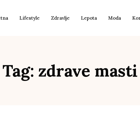
etna
Lifestyle
Zdravlje
Lepota
Moda
Ko
Tag: zdrave masti