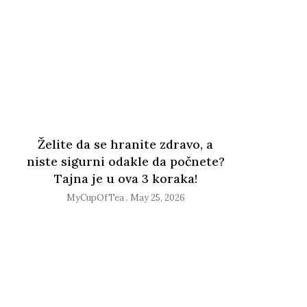
Želite da se hranite zdravo, a
niste sigurni odakle da počnete?
Tajna je u ova 3 koraka!
MyCupOfTea
May 25, 2026