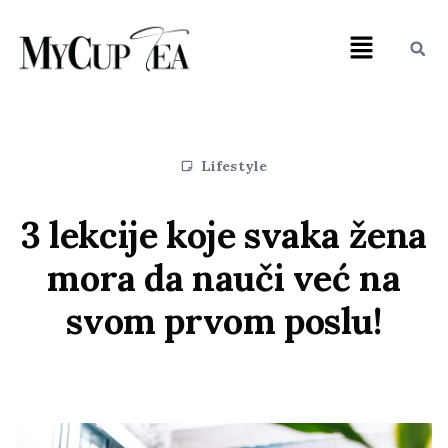
Lifestyle
3 lekcije koje svaka žena
mora da nauči već na
svom prvom poslu!