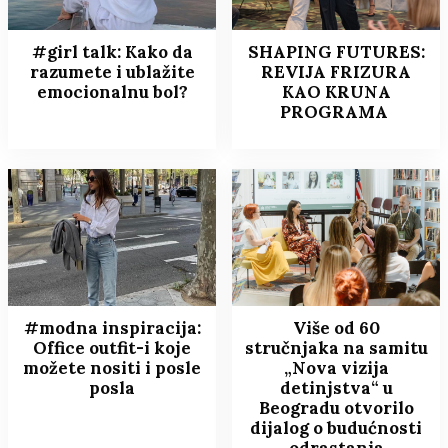
#girl talk: Kako da
SHAPING FUTURES:
razumete i ublažite
REVIJA FRIZURA
emocionalnu bol?
KAO KRUNA
PROGRAMA
#modna inspiracija:
Više od 60
Office outfit-i koje
stručnjaka na samitu
možete nositi i posle
„Nova vizija
posla
detinjstva“ u
Beogradu otvorilo
dijalog o budućnosti
odrastanja