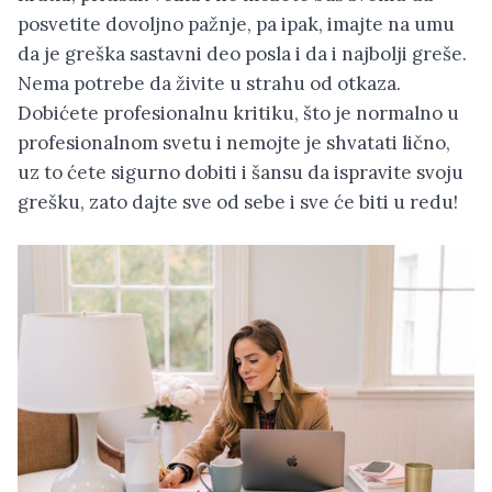
posvetite dovoljno pažnje, pa ipak, imajte na umu
da je greška sastavni deo posla i da i najbolji greše.
Nema potrebe da živite u strahu od otkaza.
Dobićete profesionalnu kritiku, što je normalno u
profesionalnom svetu i nemojte je shvatati lično,
uz to ćete sigurno dobiti i šansu da ispravite svoju
grešku, zato dajte sve od sebe i sve će biti u redu!