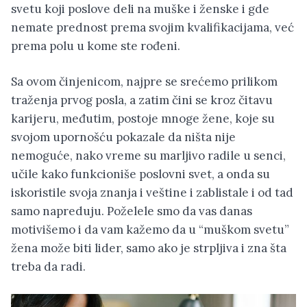
svetu koji poslove deli na muške i ženske i gde
nemate prednost prema svojim kvalifikacijama, već
prema polu u kome ste rođeni.
Sa ovom činjenicom, najpre se srećemo prilikom
traženja prvog posla, a zatim čini se kroz čitavu
karijeru, međutim, postoje mnoge žene, koje su
svojom upornošću pokazale da ništa nije
nemoguće, nako vreme su marljivo radile u senci,
učile kako funkcioniše poslovni svet, a onda su
iskoristile svoja znanja i veštine i zablistale i od tad
samo napreduju. Poželele smo da vas danas
motivišemo i da vam kažemo da u “muškom svetu”
žena može biti lider, samo ako je strpljiva i zna šta
treba da radi.