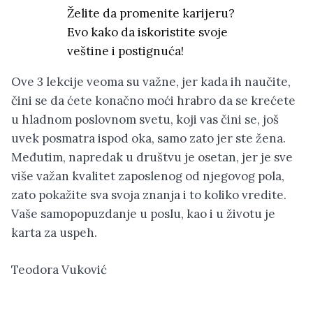
Želite da promenite karijeru?
Evo kako da iskoristite svoje
veštine i postignuća!
Ove 3 lekcije veoma su važne, jer kada ih naučite,
čini se da ćete konačno moći hrabro da se krećete
u hladnom poslovnom svetu, koji vas čini se, još
uvek posmatra ispod oka, samo zato jer ste žena.
Međutim, napredak u društvu je osetan, jer je sve
više važan kvalitet zaposlenog od njegovog pola,
zato pokažite sva svoja znanja i to koliko vredite.
Vaše samopopuzdanje u poslu, kao i u životu je
karta za uspeh.
Teodora Vuković