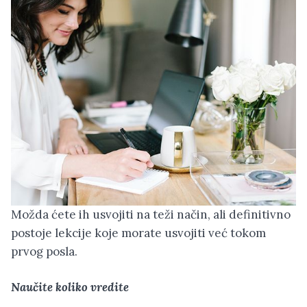
Možda ćete ih usvojiti na teži način, ali definitivno
postoje lekcije koje morate usvojiti već tokom
prvog posla.
Naučite koliko vredite