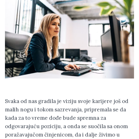
Svaka od nas gradila je viziju svoje karijere još od
malih nogu i tokom sazrevanja, pripremala se da
kada za to vreme dođe bude spremna za
odgovarajuću poziciju, a onda se suočila sa onom
poražavajučom činjenicom, da i dalje živimo u