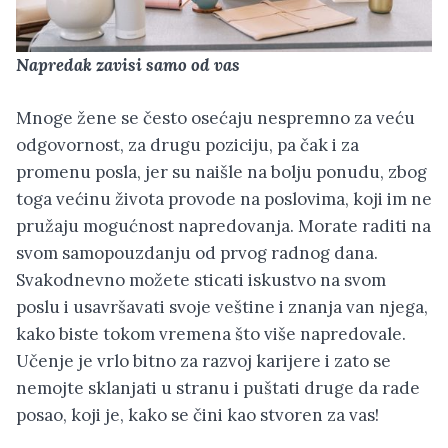
Napredak zavisi samo od vas
Mnoge žene se često osećaju nespremno za veću
odgovornost, za drugu poziciju, pa čak i za
promenu posla, jer su naišle na bolju ponudu, zbog
toga većinu života provode na poslovima, koji im ne
pružaju mogućnost napredovanja. Morate raditi na
svom samopouzdanju od prvog radnog dana.
Svakodnevno možete sticati iskustvo na svom
poslu i usavršavati svoje veštine i znanja van njega,
kako biste tokom vremena što više napredovale.
Učenje je vrlo bitno za razvoj karijere i zato se
nemojte sklanjati u stranu i puštati druge da rade
posao, koji je, kako se čini kao stvoren za vas!