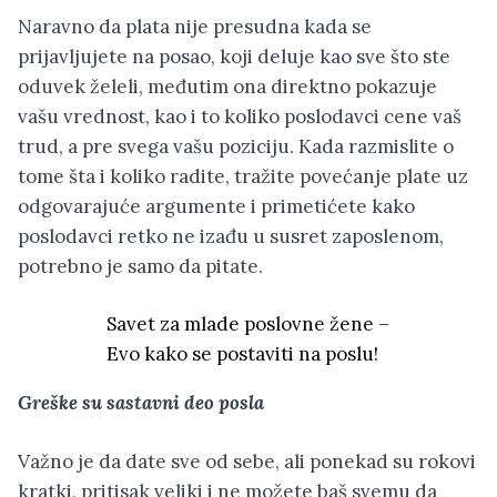
Naravno da plata nije presudna kada se
prijavljujete na posao, koji deluje kao sve što ste
oduvek želeli, međutim ona direktno pokazuje
vašu vrednost, kao i to koliko poslodavci cene vaš
trud, a pre svega vašu poziciju. Kada razmislite o
tome šta i koliko radite, tražite povećanje plate uz
odgovarajuće argumente i primetićete kako
poslodavci retko ne izađu u susret zaposlenom,
potrebno je samo da pitate.
Savet za mlade poslovne žene –
Evo kako se postaviti na poslu!
Greške su sastavni deo posla
Važno je da date sve od sebe, ali ponekad su rokovi
kratki, pritisak veliki i ne možete baš svemu da