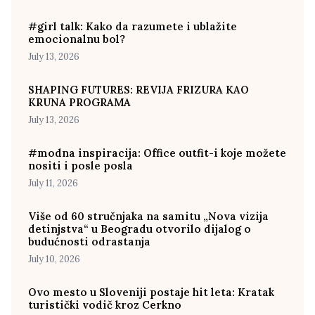
#girl talk: Kako da razumete i ublažite
emocionalnu bol?
July 13, 2026
SHAPING FUTURES: REVIJA FRIZURA KAO
KRUNA PROGRAMA
July 13, 2026
#modna inspiracija: Office outfit-i koje možete
nositi i posle posla
July 11, 2026
Više od 60 stručnjaka na samitu „Nova vizija
detinjstva“ u Beogradu otvorilo dijalog o
budućnosti odrastanja
July 10, 2026
Ovo mesto u Sloveniji postaje hit leta: Kratak
turistički vodič kroz Cerkno