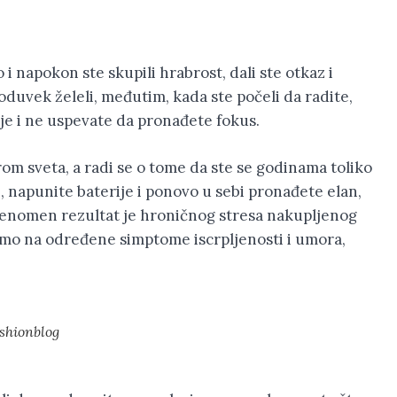
 i napokon ste skupili hrabrost, dali ste otkaz i
 oduvek želeli, međutim, kada ste počeli da radite,
je i ne uspevate da pronađete fokus.
rom sveta, a radi se o tome da ste se godinama toliko
e, napunite baterije i ponovo u sebi pronađete elan,
i fenomen rezultat je hroničnog stresa nakupljenog
mo na određene simptome iscrpljenosti i umora,
shionblog