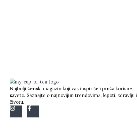
Najbolji ženski magazin koji vas inspiriše i pruža korisne
savete. Saznajte o najnovijim trendovima, lepoti, zdravlju i
životu.