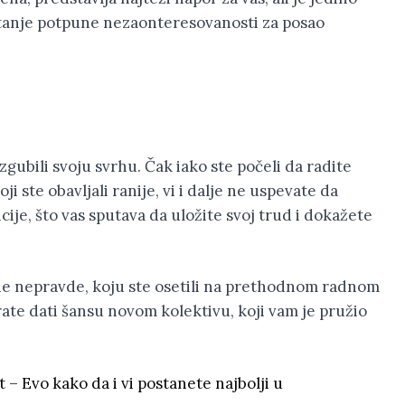
 stanje potpune nezaonteresovanosti za posao
zgubili svoju svrhu. Čak iako ste počeli da radite
ji ste obavljali ranije, vi i dalje ne uspevate da
je, što vas sputava da uložite svoj trud i dokažete
ne nepravde, koju ste osetili na prethodnom radnom
te dati šansu novom kolektivu, koji vam je pružio
 – Evo kako da i vi postanete najbolji u