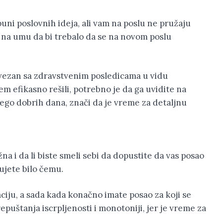
puni poslovnih ideja, ali vam na poslu ne pružaju
e na umu da bi trebalo da se na novom poslu
povezan sa zdravstvenim posledicama u vidu
lem efikasno rešili, potrebno je da ga uvidite na
nego dobrih dana, znači da je vreme za detaljnu
na i da li biste smeli sebi da dopustite da vas posao
ujete bilo čemu.
aciju, a sada kada konačno imate posao za koji se
epuštanja iscrpljenosti i monotoniji, jer je vreme za