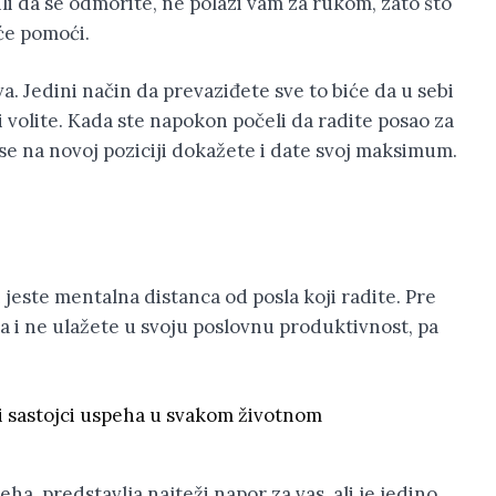
ili da se odmorite, ne polazi vam za rukom, zato što
će pomoći.
va. Jedini način da prevaziđete sve to biće da u sebi
 volite. Kada ste napokon počeli da radite posao za
a se na novoj poziciji dokažete i date svoj maksimum.
jeste mentalna distanca od posla koji radite. Pre
a i ne ulažete u svoju poslovnu produktivnost, pa
ni sastojci uspeha u svakom životnom
eha, predstavlja najteži napor za vas, ali je jedino