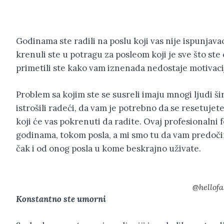
Godinama ste radili na poslu koji vas nije ispunjavao
krenuli ste u potragu za posleom koji je sve što ste
primetili ste kako vam iznenada nedostaje motivaci
Problem sa kojim ste se susreli imaju mnogi ljudi ši
istrošili radeći, da vam je potrebno da se resetujet
koji će vas pokrenuti da radite. Ovaj profesionaln
godinama, tokom posla, a mi smo tu da vam predoči
čak i od onog posla u kome beskrajno uživate.
@hellofa
Konstantno ste umorni