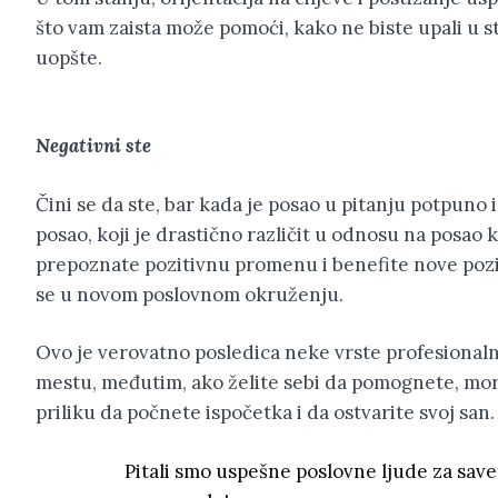
što vam zaista može pomoći, kako ne biste upali u
uopšte.
Negativni ste
Čini se da ste, bar kada je posao u pitanju potpuno i
posao, koji je drastično različit u odnosu na posao ko
prepoznate pozitivnu promenu i benefite nove pozici
se u novom poslovnom okruženju.
Ovo je verovatno posledica neke vrste profesional
mestu, međutim, ako želite sebi da pomognete, mora
priliku da počnete ispočetka i da ostvarite svoj san.
Pitali smo uspešne poslovne ljude za savet