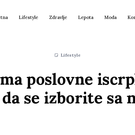
etna
Lifestyle
Zdravlje
Lepota
Moda
Ko
Lifestyle
ma poslovne iscrpl
 da se izborite sa 