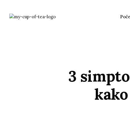
Poč
3 simpto
kako