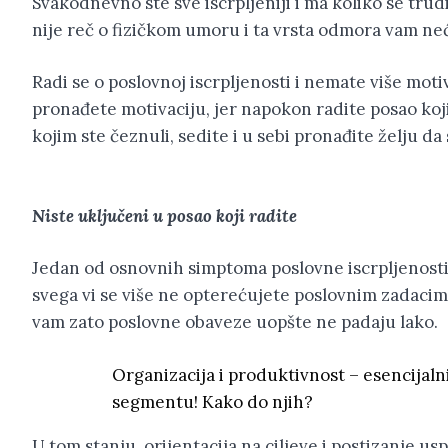
Svakodnevno ste sve iscrpljeniji i ma koliko se trud
nije reč o fizičkom umoru i ta vrsta odmora vam ne
Radi se o poslovnoj iscrpljenosti i nemate više moti
pronađete motivaciju, jer napokon radite posao koji
kojim ste čeznuli, sedite i u sebi pronađite želju d
Niste uključeni u posao koji radite
Jedan od osnovnih simptoma poslovne iscrpljenosti 
svega vi se više ne opterećujete poslovnim zadacim
vam zato poslovne obaveze uopšte ne padaju lako.
Organizacija i produktivnost – esencijal
segmentu! Kako do njih?
U tom stanju, orijentacija na ciljeve i postizanje usp