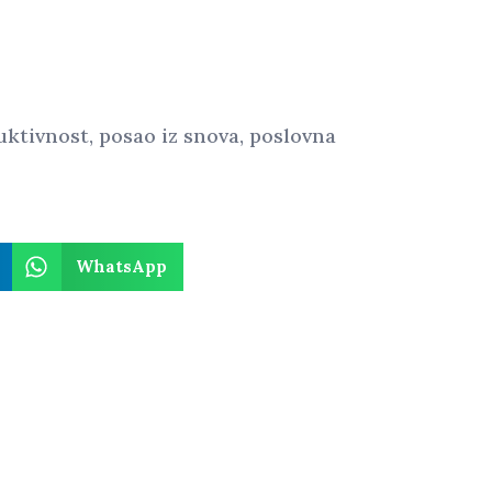
uktivnost
,
posao iz snova
,
poslovna
WhatsApp