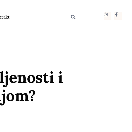
ntakt
jenosti i
njom?