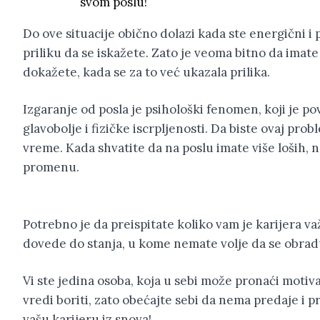
svom poslu!
Do ove situacije obično dolazi kada ste energični i 
priliku da se iskažete. Zato je veoma bitno da imat
dokažete, kada se za to već ukazala prilika.
Izgaranje od posla je psihološki fenomen, koji je 
glavobolje i fizičke iscrpljenosti. Da biste ovaj prob
vreme. Kada shvatite da na poslu imate više loših, 
promenu.
Potrebno je da preispitate koliko vam je karijera važ
dovede do stanja, u kome nemate volje da se obrad
Vi ste jedina osoba, koja u sebi može pronaći motiv
vredi boriti, zato obećajte sebi da nema predaje i pr
vašu karijeru iz snova!