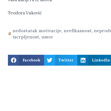
Teodora Vuković
nedostatak motivacije
,
neefikasnost
,
neprod
iscrpljenost
,
umor
Facebook
Twitter
LinkedIn