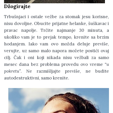
Džogirajte
Trbušnjaci i ostale vežbe za stomak jesu korisne,
nisu dovoljne. Obucite prijatne helanke, šuškavac i
pravac napolje. Trčite najmanje 30 minuta, a
ukoliko vam je to prejak tempo, krenite sa brzim
hodanjem. Iako vam ovo možda deluje previše,
verujte, uz samo malo napora možete postići ovaj
cilj. Čak i oni koji nikada nisu vežbali za samo
mesec dana bez problema provedu ovo vreme
“u
pokretu”
. Ne razmišljajte previše, ne budite
autodestruktivni, samo krenite.