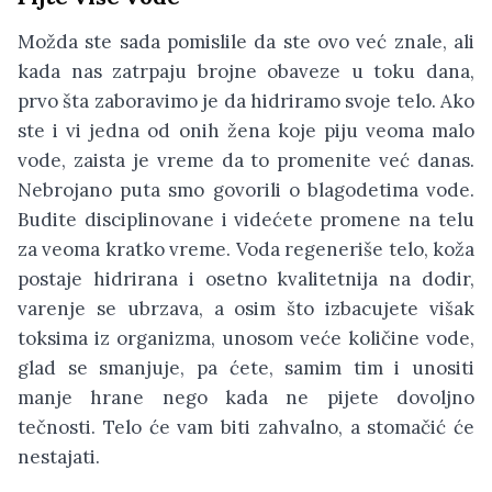
Možda ste sada pomislile da ste ovo već znale, ali
kada nas zatrpaju brojne obaveze u toku dana,
prvo šta zaboravimo je da hidriramo svoje telo. Ako
ste i vi jedna od onih žena koje piju veoma malo
vode, zaista je vreme da to promenite već danas.
Nebrojano puta smo govorili o blagodetima vode.
Budite disciplinovane i videćete promene na telu
za veoma kratko vreme. Voda regeneriše telo, koža
postaje hidrirana i osetno kvalitetnija na dodir,
varenje se ubrzava, a osim što izbacujete višak
toksima iz organizma, unosom veće količine vode,
glad se smanjuje, pa ćete, samim tim i unositi
manje hrane nego kada ne pijete dovoljno
tečnosti. Telo će vam biti zahvalno, a stomačić će
nestajati.