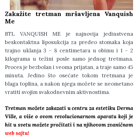
Zakažite tretman mršavljena Vanquish
Me
BTL VANQUISH ME je najnovija jedinstvena
beskontaktna liposukcija za predeo stomaka koja
trajno uklanja 3 – 8 centimetara u obimu i 1 – 2
kilograma u težini posle samo jednog tretmana.
Proces je bezbolan i veoma prijatan, a traje samo 45
minuta. Jedino što osećate tokom tretmana je
blaga toplina, a nakon njega možete se neometano
vratiti svojim svakodnevnim aktivnostima.
Tretman možete zakazati u centru za estetiku Derma
Ville, a više o ovom revolucionarnom aparatu koji je
hit u svetu možete pročitati i na njihovom zvaničnom
web sajtu!