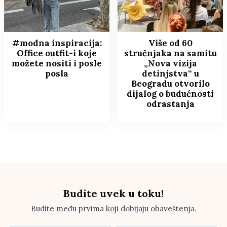
#modna inspiracija:
Više od 60
Office outfit-i koje
stručnjaka na samitu
možete nositi i posle
„Nova vizija
posla
detinjstva“ u
Beogradu otvorilo
dijalog o budućnosti
odrastanja
Budite uvek u toku!
Budite među prvima koji dobijaju obaveštenja.