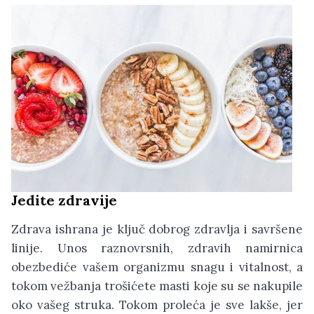
Jedite zdravije
Zdrava ishrana je ključ dobrog zdravlja i savršene
linije. Unos raznovrsnih, zdravih namirnica
obezbediće vašem organizmu snagu i vitalnost, a
tokom vežbanja trošićete masti koje su se nakupile
oko vašeg struka. Tokom proleća je sve lakše, jer