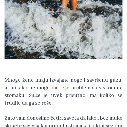
Mnoge žene imaju izvajane noge i savršenu guzu,
ali nikako ne mogu da reše problem sa viškom na
stomaku.
Salce
je uvek prisutno, ma koliko se
trudile da ga se reše.
Zato vam donosimo četiri saveta da lako i bez muke
skinete sav višak u predelu stomaka i bikini sezonu