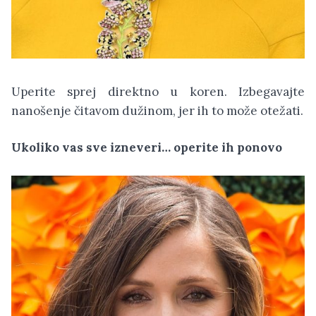
Uperite sprej direktno u koren. Izbegavajte
nanošenje čitavom dužinom, jer ih to može otežati.
Ukoliko vas sve izneveri… operite ih ponovo