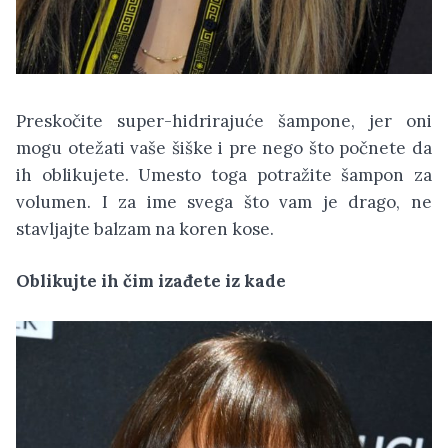
Preskočite super-hidrirajuće šampone, jer oni
mogu otežati vaše šiške i pre nego što počnete da
ih oblikujete. Umesto toga potražite šampon za
volumen. I za ime svega što vam je drago, ne
stavljajte balzam na koren kose.
Oblikujte ih čim izađete iz kade