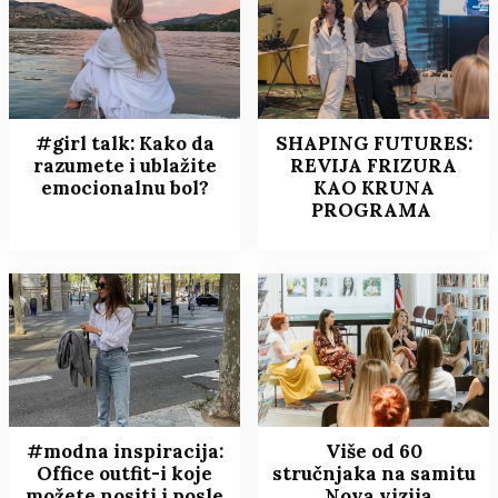
#girl talk: Kako da
SHAPING FUTURES:
razumete i ublažite
REVIJA FRIZURA
emocionalnu bol?
KAO KRUNA
PROGRAMA
#modna inspiracija:
Više od 60
Office outfit-i koje
stručnjaka na samitu
možete nositi i posle
„Nova vizija