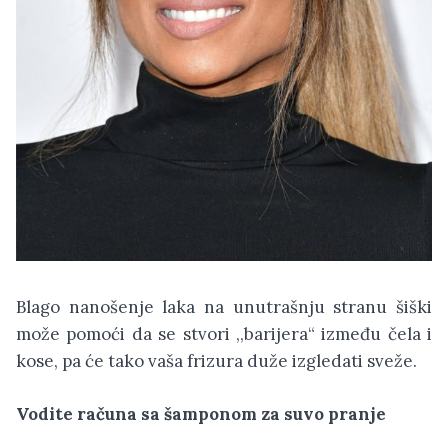
Blago nanošenje laka na unutrašnju stranu šiški
može pomoći da se stvori ,,barijera“ između čela i
kose, pa će tako vaša frizura duže izgledati sveže.
Vodite računa sa šamponom za suvo pranje