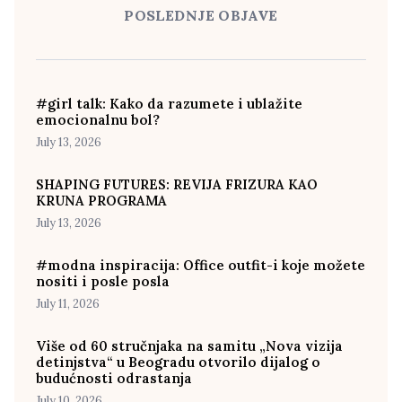
POSLEDNJE OBJAVE
#girl talk: Kako da razumete i ublažite
emocionalnu bol?
July 13, 2026
SHAPING FUTURES: REVIJA FRIZURA KAO
KRUNA PROGRAMA
July 13, 2026
#modna inspiracija: Office outfit-i koje možete
nositi i posle posla
July 11, 2026
Više od 60 stručnjaka na samitu „Nova vizija
detinjstva“ u Beogradu otvorilo dijalog o
budućnosti odrastanja
July 10, 2026