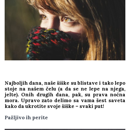
Najboljih dana, naše šiške su blistave i tako lepo
stoje na našem čelu (a da se ne lepe na njega,
jelte). Onih drugih dana, pak, su prava noćna
mora. Upravo zato delimo sa vama šest saveta
kako da ukrotite svoje šiške – svaki put!
Pažljivo ih perite