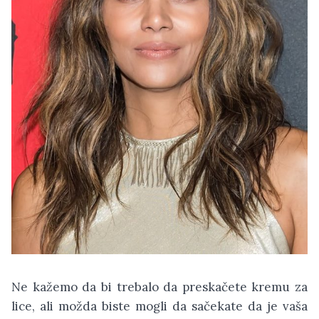
Ne kažemo da bi trebalo da preskačete kremu za
lice, ali možda biste mogli da sačekate da je vaša