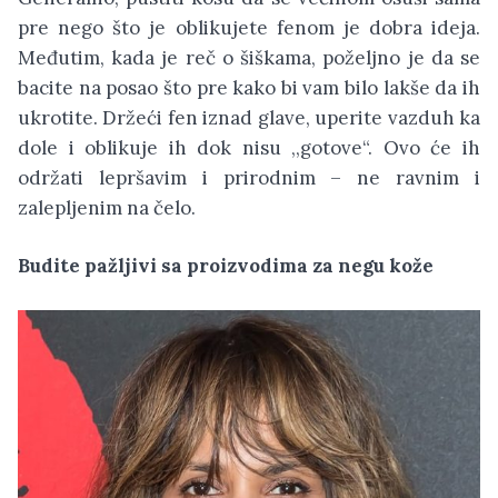
pre nego što je oblikujete fenom je dobra ideja.
Međutim, kada je reč o šiškama, poželjno je da se
bacite na posao što pre kako bi vam bilo lakše da ih
ukrotite. Držeći fen iznad glave, uperite vazduh ka
dole i oblikuje ih dok nisu ,,gotove“. Ovo će ih
održati lepršavim i prirodnim – ne ravnim i
zalepljenim na čelo.
Budite pažljivi sa proizvodima za negu kože