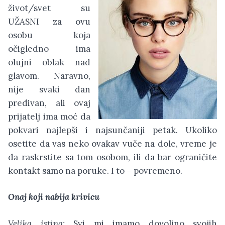
život/svet su
UŽASNI za ovu
osobu koja
očigledno ima
olujni oblak nad
glavom. Naravno,
nije svaki dan
predivan, ali ovaj
prijatelj ima moć da
pokvari najlepši i najsunčaniji petak. Ukoliko
osetite da vas neko ovakav vuče na dole, vreme je
da raskrstite sa tom osobom, ili da bar ograničite
kontakt samo na poruke. I to – povremeno.
Onaj koji nabija krivicu
Velika istina:
Svi mi imamo dovoljno svojih