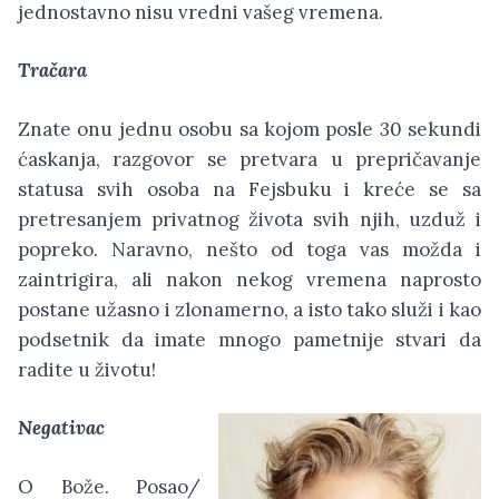
jednostavno nisu vredni vašeg vremena.
Tračara
Znate onu jednu osobu sa kojom posle 30 sekundi
ćaskanja, razgovor se pretvara u prepričavanje
statusa svih osoba na Fejsbuku i kreće se sa
pretresanjem privatnog života svih njih, uzduž i
popreko. Naravno, nešto od toga vas možda i
zaintrigira, ali nakon nekog vremena naprosto
postane užasno i zlonamerno, a isto tako služi i kao
podsetnik da imate mnogo pametnije stvari da
radite u životu!
Negativac
O Bože. Posao/