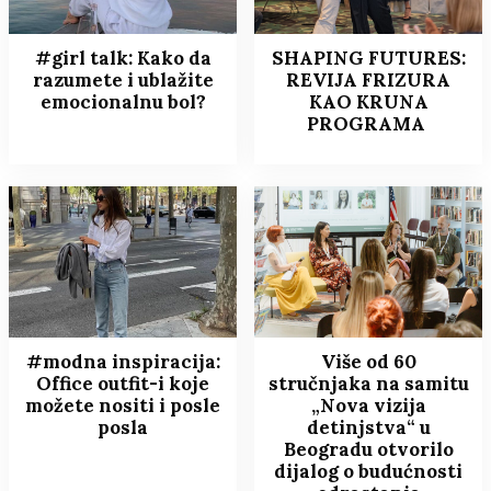
#girl talk: Kako da
SHAPING FUTURES:
razumete i ublažite
REVIJA FRIZURA
emocionalnu bol?
KAO KRUNA
PROGRAMA
#modna inspiracija:
Više od 60
Office outfit-i koje
stručnjaka na samitu
možete nositi i posle
„Nova vizija
posla
detinjstva“ u
Beogradu otvorilo
dijalog o budućnosti