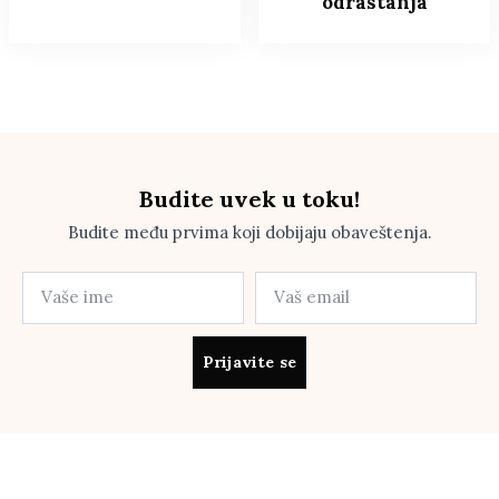
odrastanja
Budite uvek u toku!
Budite među prvima koji dobijaju obaveštenja.
Prijavite se