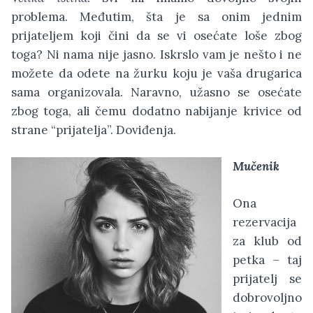
problema. Međutim, šta je sa onim jednim
prijateljem koji čini da se vi osećate loše zbog
toga? Ni nama nije jasno. Iskrslo vam je nešto i ne
možete da odete na žurku koju je vaša drugarica
sama organizovala. Naravno, užasno se osećate
zbog toga, ali čemu dodatno nabijanje krivice od
strane “prijatelja”. Doviđenja.
Mučenik
Ona
rezervacija
za klub od
petka – taj
prijatelj se
dobrovoljno