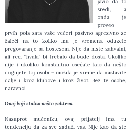
javio da to
sredi, a
onda je
proveo
prvih pola sata vaše večeri pasivno-agresivno se
žaleći na to koliko mu je vremena oduzelo
pregovaranje sa hostesom. Nije da niste zahvalni,
ali reći “hvala” bi trebalo da bude dosta. Ukoliko
nije i ukoliko konstantno osećate kao da nešto
dugujete toj osobi – možda je vreme da nastavite
dalje i kroz klubove i kroz život. Bez te osobe,
naravno!
Onaj koji stalno nešto zahteva
Nasuprot mučeniku, ovaj prijatelj ima tu
tendenciju da za sve zaduži vas. Nije kao da ste