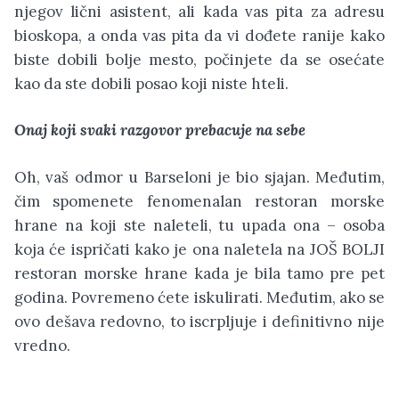
njegov lični asistent, ali kada vas pita za adresu
bioskopa, a onda vas pita da vi dođete ranije kako
biste dobili bolje mesto, počinjete da se osećate
kao da ste dobili posao koji niste hteli.
Onaj koji svaki razgovor prebacuje na sebe
Oh, vaš odmor u Barseloni je bio sjajan. Međutim,
čim spomenete fenomenalan restoran morske
hrane na koji ste naleteli, tu upada ona – osoba
koja će ispričati kako je ona naletela na JOŠ BOLJI
restoran morske hrane kada je bila tamo pre pet
godina. Povremeno ćete iskulirati. Međutim, ako se
ovo dešava redovno, to iscrpljuje i definitivno nije
vredno.