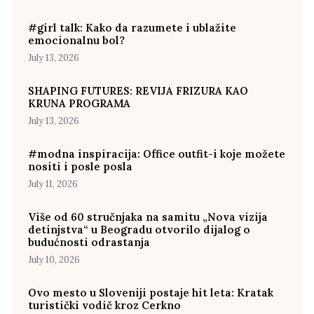
#girl talk: Kako da razumete i ublažite
emocionalnu bol?
July 13, 2026
SHAPING FUTURES: REVIJA FRIZURA KAO
KRUNA PROGRAMA
July 13, 2026
#modna inspiracija: Office outfit-i koje možete
nositi i posle posla
July 11, 2026
Više od 60 stručnjaka na samitu „Nova vizija
detinjstva“ u Beogradu otvorilo dijalog o
budućnosti odrastanja
July 10, 2026
Ovo mesto u Sloveniji postaje hit leta: Kratak
turistički vodič kroz Cerkno