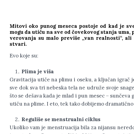
Mitovi oko punog meseca postoje od kad je sve
mogu da utiču na sve od čovekovog stanja uma, 
verovanja su malo previše ,,van realnosti“, al
stvari.
Evo koje su:
Plima je viša
Gravitacija utiče na plimu i oseku, a ključan igrač 
sve dok sva tri nebeska tela ne udruže svoje snage
što se dešava kada je mlad i pun mesec – sunčeva g
utiču na plime. I eto, tek tako dobijemo dramatično
Reguliše se menstrualni ciklus
Ukoliko vam je menstruacija bila za nijansu nered