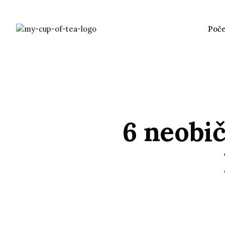
Poč
6 neobič