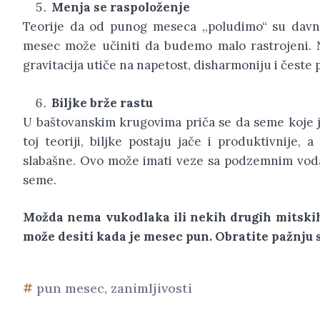
Menja se raspoloženje
Teorije da od punog meseca ,,poludimo“ su davn
mesec može učiniti da budemo malo rastrojeni.
gravitacija utiče na napetost, disharmoniju i čest
Biljke brže rastu
U baštovanskim krugovima priča se da seme koje 
toj teoriji, biljke postaju jače i produktivnije
slabašne. Ovo može imati veze sa podzemnim vodam
seme.
Možda nema vukodlaka ili nekih drugih mitskih 
može desiti kada je mesec pun. Obratite pažnju s
pun mesec
,
zanimljivosti