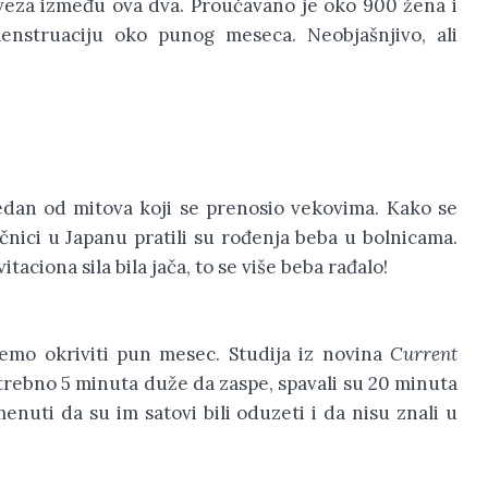
i veza između ova dva. Proučavano je oko 900 žena i
enstruaciju oko punog meseca. Neobjašnjivo, ali
edan od mitova koji se prenosio vekovima. Kako se
nici u Japanu pratili su rođenja beba u bolnicama.
vitaciona sila bila jača, to se više beba rađalo!
emo okriviti pun mesec. Studija iz novina
Current
trebno 5 minuta duže da zaspe, spavali su 20 minuta
enuti da su im satovi bili oduzeti i da nisu znali u