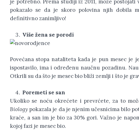
je potrebno. Prema studiji iz 2011, može postojat
pokazalo se da je skoro polovina njih dobila m
definitivno zanimljivo!
Više žena se porodi
Povećana stopa nataliteta kada je pun mesec je j
ispostavilo, ima i određenu naučnu pozadinu. Nauč
Otkrili su da što je mesec bio bliži zemlji i što je gra
Poremeti se san
Ukoliko se noću okrećete i prevrćete, za to mož
Biology
pokazala je da je njenim učesnicima bilo po
kraće, a san im je bio za 30% gori. Važno je napom
kojoj fazi je mesec bio.