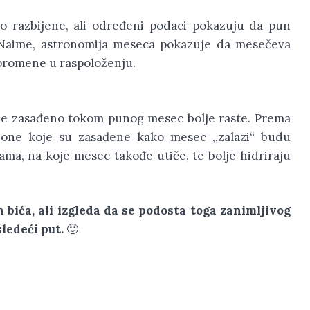
o razbijene, ali određeni podaci pokazuju da pun
 Naime, astronomija meseca pokazuje da mesečeva
e promene u raspoloženju.
je zasađeno tokom punog mesec bolje raste. Prema
, a one koje su zasađene kako mesec ,,zalazi“ budu
a, na koje mesec takođe utiče, te bolje hidriraju
bića, ali izgleda da se podosta toga zanimljivog
ledeći put.
🙂