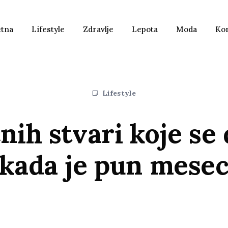
etna
Lifestyle
Zdravlje
Lepota
Moda
Ko
Lifestyle
nih stvari koje se
kada je pun mese