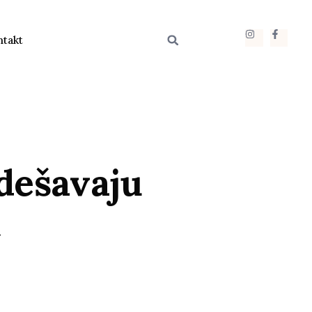
ntakt
 dešavaju
c