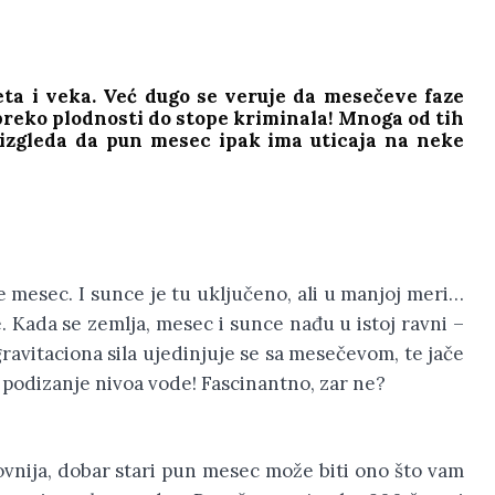
ta i veka. Već dugo se veruje da mesečeve faze
preko plodnosti do stope kriminala! Mnoga od tih
i izgleda da pun mesec ipak ima uticaja na neke
je mesec. I sunce je tu uključeno, ali u manjoj meri…
. Kada se zemlja, mesec i sunce nađu u istoj ravni –
ravitaciona sila ujedinjuje se sa mesečevom, te jače
 podizanje nivoa vode! Fascinantno, zar ne?
ovnija, dobar stari pun mesec može biti ono što vam