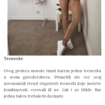
Trenerke
Ovog proleća morate imati barem jednu trenerku
u svom garederoberu. Primetili ste već ovaj
novonastali trend
elegantnih
trenerki koje možete
kombinovati, verovali ili ne, čak i uz štikle. Bar
jednu takvu trebalo bi da imate.