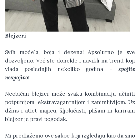
Blejzeri
Svih modela, boja i dezena! Apsolutno je sve
dozvoljeno. Već ste donekle i navikli na trend koji
vlada poslednjih nekoliko godina –
spojite
nespojivo!
Neobičan blejzer može svaku kombinaciju učiniti
potpunijom, ekstravagantnijom i zanimljivijom. Uz
džins i atlet majicu, šljokičasti, plišani ili karirani
blejzer je pravi pogodak.
Mi predlažemo ove sakoe koji izgledaju kao da smo