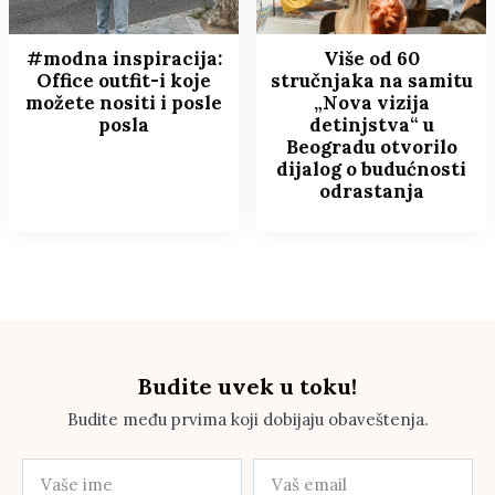
#modna inspiracija:
Više od 60
Office outfit-i koje
stručnjaka na samitu
možete nositi i posle
„Nova vizija
posla
detinjstva“ u
Beogradu otvorilo
dijalog o budućnosti
odrastanja
Budite uvek u toku!
Budite među prvima koji dobijaju obaveštenja.