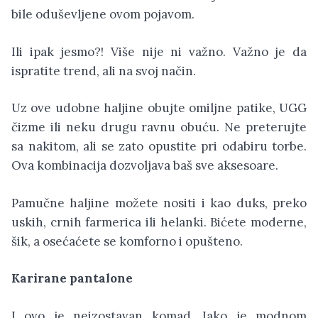
bile oduševljene ovom pojavom.
Ili ipak jesmo?! Više nije ni važno. Važno je da
ispratite trend, ali na svoj način.
Uz ove udobne haljine obujte omiljne patike, UGG
čizme ili neku drugu ravnu obuću. Ne preterujte
sa nakitom, ali se zato opustite pri odabiru torbe.
Ova kombinacija dozvoljava baš sve aksesoare.
Pamučne haljine možete nositi i kao duks, preko
uskih, crnih farmerica ili helanki. Bićete moderne,
šik, a osećaćete se komforno i opušteno.
Karirane pantalone
I ovo je neizostavan komad. Iako je modnom