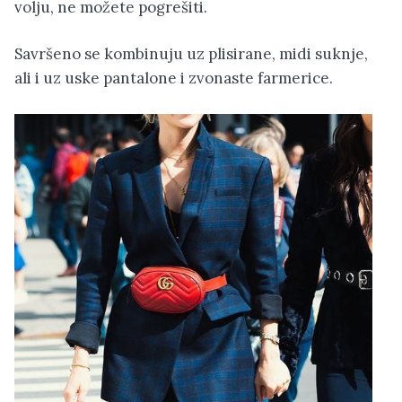
volju, ne možete pogrešiti.
Savršeno se kombinuju uz plisirane, midi suknje,
ali i uz uske pantalone i zvonaste farmerice.