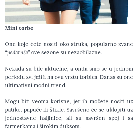
Mini torbe
One koje ćete nositi oko struka, popularno zvane
“pederuše”
ove sezone su nezaobilazne.
Nekada su bile aktuelne, a onda smo se u jednom
periodu svi
ježili
na ovu vrstu torbica. Danas su one
ultimativni modni trend.
Mogu biti veoma korisne, jer ih možete nositi uz
patike, papuče ili štikle. Savršeno će se uklopiti uz
jednostavne haljinice, ali su savršen spoj i sa
farmerkama i širokim duksom.