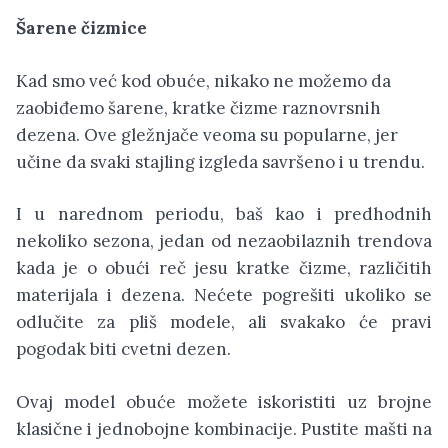
Šarene čizmice
Kad smo već kod obuće, nikako ne možemo da
zaobiđemo šarene, kratke čizme raznovrsnih
dezena. Ove gležnjače veoma su popularne, jer
učine da svaki stajling izgleda savršeno i u trendu.
I u narednom periodu, baš kao i predhodnih
nekoliko sezona, jedan od nezaobilaznih trendova
kada je o obući reč jesu kratke čizme, različitih
materijala i dezena. Nećete pogrešiti ukoliko se
odlučite za pliš modele, ali svakako će pravi
pogodak biti cvetni dezen.
Ovaj model obuće možete iskoristiti uz brojne
klasične i jednobojne kombinacije.
Pustite mašti na