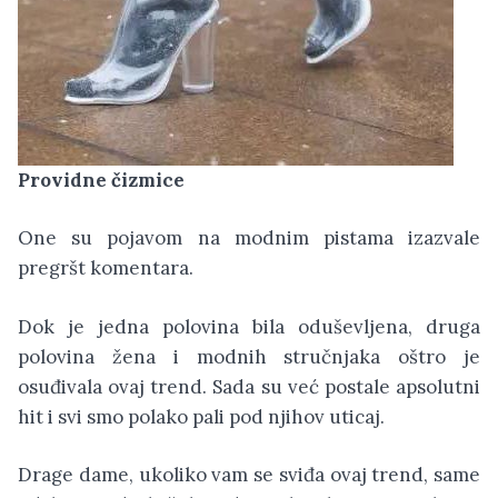
Providne čizmice
One su pojavom na modnim pistama izazvale
pregršt komentara.
Dok je jedna polovina bila oduševljena, druga
polovina žena i modnih stručnjaka oštro je
osuđivala ovaj trend. Sada su već postale apsolutni
hit i svi smo polako pali pod njihov uticaj.
Drage dame, ukoliko vam se sviđa ovaj trend, same