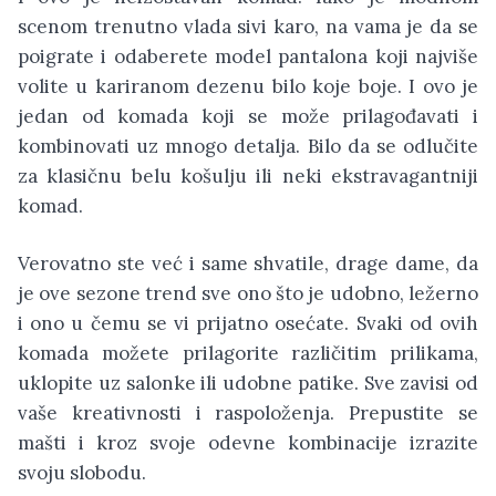
scenom trenutno vlada sivi karo, na vama je da se
poigrate i odaberete model pantalona koji najviše
volite u kariranom dezenu bilo koje boje. I ovo je
jedan od komada koji se može prilagođavati i
kombinovati uz mnogo detalja. Bilo da se odlučite
za klasičnu belu košulju ili neki ekstravagantniji
komad.
Verovatno ste već i same shvatile, drage dame, da
je ove sezone trend sve ono što je udobno, ležerno
i ono u čemu se vi prijatno osećate. Svaki od ovih
komada možete prilagorite različitim prilikama,
uklopite uz salonke ili udobne patike. Sve zavisi od
vaše kreativnosti i raspoloženja. Prepustite se
mašti i kroz svoje odevne kombinacije izrazite
svoju slobodu.