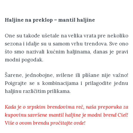
Haljine na preklop – mantil haljine
One su takođe ušetale na velika vrata pre nekoliko
sezona i idalje su u samom vrhu trendova. Sve ono
što smo nazivali kućnim haljinama, danas je pravi
modni pogodak.
Šarene, jednobojne, svilene ili plišane nije važno!
Poigrajte se s kombinacijama i prilagodite jednu
haljinu različitim prilikama.
Kada je o srpskim brendovima reč, naša preporuka za
kupovinu savršene mantil haljine je modni brend Ciel!
Više o ovom brendu pročitajte ovde!