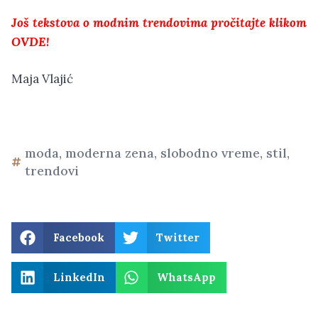
Još tekstova o modnim trendovima pročitajte klikom
OVDE!
Maja Vlajić
moda
,
moderna zena
,
slobodno vreme
,
stil
,
trendovi
Facebook
Twitter
LinkedIn
WhatsApp