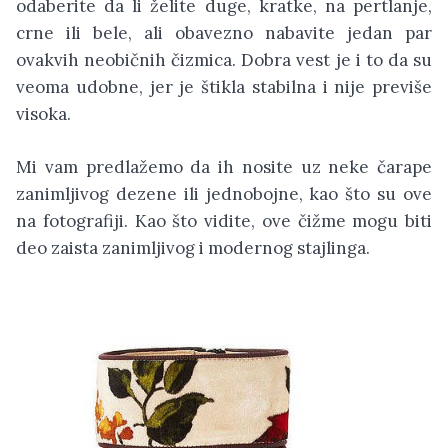
odaberite da li želite duge, kratke, na pertlanje,
crne ili bele, ali obavezno nabavite jedan par
ovakvih neobičnih čizmica. Dobra vest je i to da su
veoma udobne, jer je štikla stabilna i nije previše
visoka.
Mi vam predlažemo da ih nosite uz neke čarape
zanimljivog dezene ili jednobojne, kao što su ove
na fotografiji. Kao što vidite, ove čižme mogu biti
deo zaista zanimljivog i modernog stajlinga.