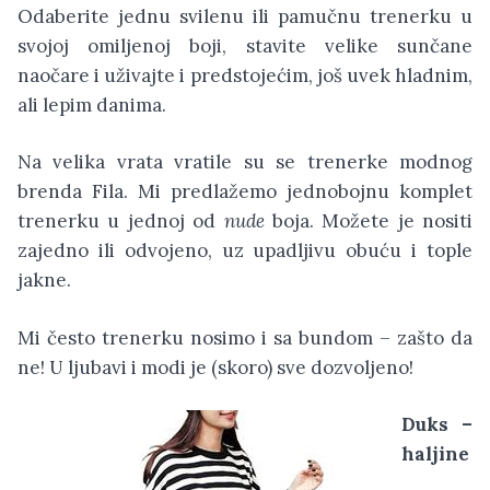
Odaberite jednu svilenu ili pamučnu trenerku u
svojoj omiljenoj boji, stavite velike sunčane
naočare i uživajte i predstojećim, još uvek hladnim,
ali lepim danima.
Na velika vrata vratile su se trenerke modnog
brenda Fila. Mi predlažemo jednobojnu komplet
trenerku u jednoj od
nude
boja. Možete je nositi
zajedno ili odvojeno, uz upadljivu obuću i tople
jakne.
Mi često trenerku nosimo i sa bundom – zašto da
ne! U ljubavi i modi je (skoro) sve dozvoljeno!
Duks –
haljine