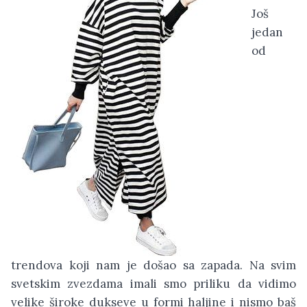
Još
jedan
od
trendova koji nam je došao sa zapada. Na svim
svetskim zvezdama imali smo priliku da vidimo
velike široke dukseve u formi haljine i nismo baš