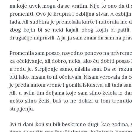
na koje uvek mogu da se vratim. Nije to ono da ti 
promeniti. Ovo je krupna i ozbiljna stvar. A ozbilj
tada. Ali sudbina je promešala karte i naterala me
zbog kojih bi se neki kajali, zbog kojih bi patili,
drugačije napravili. A ja, ja sam znala da sam na pr
Promenila sam posao, navodno ponovo na privremeno
za očekivanje, ali dobro, neka, ako ću dobiti posa
u redu je. Strpljenje samo, mislila sam. Da se ra
biti lako, nisam to ni očekivala. Nisam verovala da ć
je preda mnom vreme i gomila iskustva, ali tada sa
Ali, u svim tim željama koje sam silno želela iz da
nešto silno želiš, baš to ne dolazi u tom trenutk
strpljenju.
Svi ti dani koji su bili beskrajno dugi, kao godina