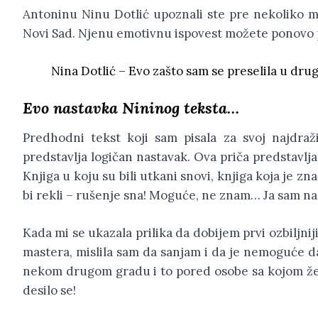
Antoninu Ninu Dotlić upoznali ste pre nekoliko me
Novi Sad. Njenu emotivnu ispovest možete ponovo p
Nina Dotlić – Evo zašto sam se preselila u drug
Evo nastavka Nininog teksta…
Predhodni tekst koji sam pisala za svoj najdraži
predstavlja logičan nastavak. Ova priča predstavlja
Knjiga u koju su bili utkani snovi, knjiga koja je zna
bi rekli – rušenje sna! Moguće, ne znam… Ja sam na
Kada mi se ukazala prilika da dobijem prvi ozbiljni
mastera, mislila sam da sanjam i da je nemoguće d
nekom drugom gradu i to pored osobe sa kojom žel
desilo se!