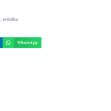
a
,
selidba
WhatsApp