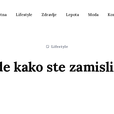
etna
Lifestyle
Zdravlje
Lepota
Moda
Ko
Lifestyle
de kako ste zamisli