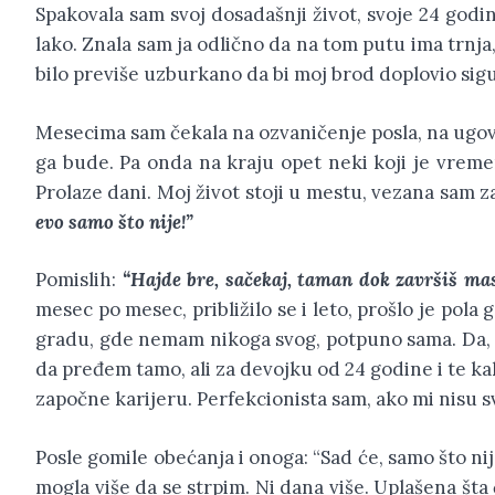
Spakovala sam svoj dosadašnji život, svoje 24 godin
lako. Znala sam ja odlično da na tom putu ima trnja, 
bilo previše uzburkano da bi moj brod doplovio sigur
Mesecima sam čekala na ozvaničenje posla, na ugovo
ga bude. Pa onda na kraju opet neki koji je vremen
Prolaze dani. Moj život stoji u mestu, vezana sam z
evo samo što nije!”
Pomislih:
“Hajde bre, sačekaj, taman dok završiš ma
mesec po mesec, približilo se i leto, prošlo je pol
gradu, gde nemam nikoga svog, potpuno sama. Da, p
da pređem tamo, ali za devojku od 24 godine i te kak
započne karijeru. Perfekcionista sam, ako mi nisu s
Posle gomile obećanja i onoga: “Sad će, samo što nij
mogla više da se strpim. Ni dana više. Uplašena šta