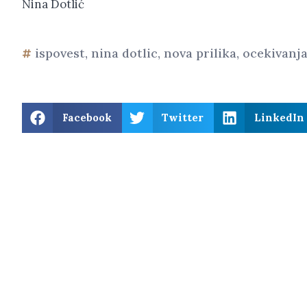
Nina Dotlić
ispovest
,
nina dotlic
,
nova prilika
,
ocekivanj
Facebook
Twitter
LinkedIn