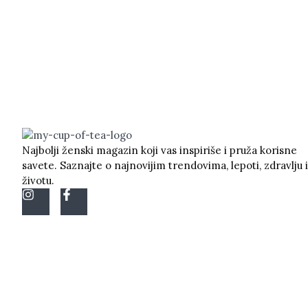
Najbolji ženski magazin koji vas inspiriše i pruža korisne
savete. Saznajte o najnovijim trendovima, lepoti, zdravlju i
životu.