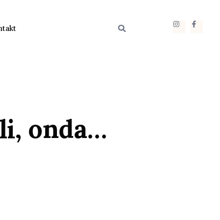
ntakt
li, onda…