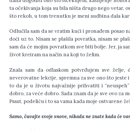
dana dogoditi ono što iščekujem, kašnjenje honorar
ta očekivanja koja su bila ništa drugo nego vetar, o
što rekoh, u tom trenutku je meni sudbina dala kar
Odlučila sam da se vratim kući i pronađem posao n
doći uz to. Nisam se plašila povratka, nisam se plaš
sam da će mojim povratkom sve biti bolje. Jer, ja sa
život kreiram na način na koji to želim.
Znala sam da odlaskom potvrđujem sve želje, 
neverovatne lekcije, spremna za sve ono što jeste i
to da je u životu najvažnije prihvatiti i “neuspeh”
dobro, za veće dobro. Sada znam da je sve ovo za m
Pssst, podeliću i to sa vama kada moje ostvarene žel
Samo, čuvajte svoje snove, nikada ne znate kada će va