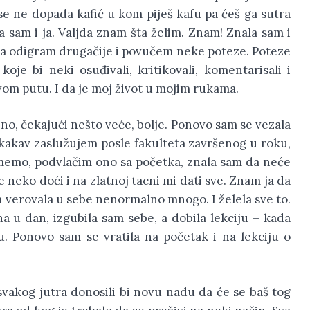
se ne dopada kafić u kom piješ kafu pa ćeš ga sutra
na sam i ja. Valjda znam šta želim. Znam! Znala sam i
 da odigram drugačije i povučem neke poteze. Poteze
 koje bi neki osuđivali, kritikovali, komentarisali i
avom putu. I da je moj život u mojim rukama.
, čekajući nešto veće, bolje. Ponovo sam se vezala
o kakav zaslužujem posle fakulteta završenog u roku,
zumemo, podvlačim ono sa početka, znala sam da neće
e neko doći i na zlatnoj tacni mi dati sve. Znam ja da
m verovala u sebe nenormalno mnogo. I želela sve to.
na u dan, izgubila sam sebe, a dobila lekciju – kada
u. Ponovo sam se vratila na početak i na lekciju o
, svakog jutra donosili bi novu nadu da će se baš tog