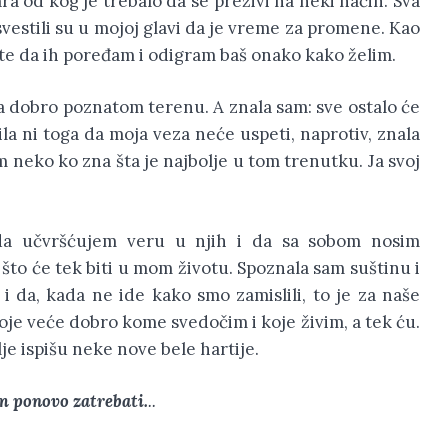
a od kog je trebalo da se preživi na neki način. Sva
svestili su u mojoj glavi da je vreme za promene. Kao
te da ih poređam i odigram baš onako kako želim.
a dobro poznatom terenu. A znala sam: sve ostalo će
ila ni toga da moja veza neće uspeti, naprotiv, znala
m neko ko zna šta je najbolje u tom trenutku. Ja svoj
da učvršćujem veru u njih i da sa sobom nosim
 što će tek biti u mom životu. Spoznala sam suštinu i
 i da, kada ne ide kako smo zamislili, to je za naše
oje veće dobro kome svedočim i koje živim, a tek ću.
je ispišu neke nove bele hartije.
m ponovo zatrebati.
..