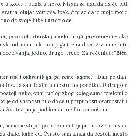
e u kofer i otišla u novo. Nisam se nadala da će biti
granja, oluja i vetrova. Ipak, čini se da je moje more
no do svoje luke i usidrio se.
r, prvo volonterski pa neki drugi, privremeni – ako
ski određen, ali do njega treba doći. A vreme leti.
a očekivanja, jedno, drugo, treće. Za rečenicu:
“Biće,
ster rad i odbraniš ga, pa ćemo lagano.”
Dan po dan,
a godine. Ja sam idalje u mestu, na početku. U drugom
ostoji neko, onaj razlog zbog kojeg sam i prelomila
o je od važnosti bilo da se u potpunosti osamostali i
va životna polja pod konac, ne funkcionišem.
e, samo se strpi”, po ne znam koji put u životu nisam
 ću dalje, kako ću. Čvrsto sam znala da postoji mesto