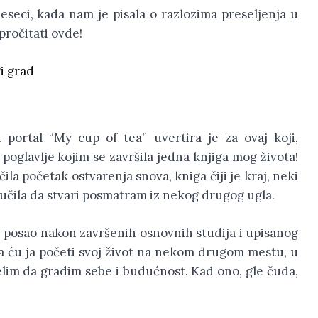
seci, kada nam je pisala o razlozima preseljenja u
ročitati ovde!
i grad
 portal “My cup of tea” uvertira je za ovaj koji,
 poglavlje kojim se završila jedna knjiga mog života!
čila početak ostvarenja snova, kniga čiji je kraj, neki
učila da stvari posmatram iz nekog drugog ugla.
ji posao nakon završenih osnovnih studija i upisanog
a ću ja početi svoj život na nekom drugom mestu, u
im da gradim sebe i budućnost. Kad ono, gle čuda,