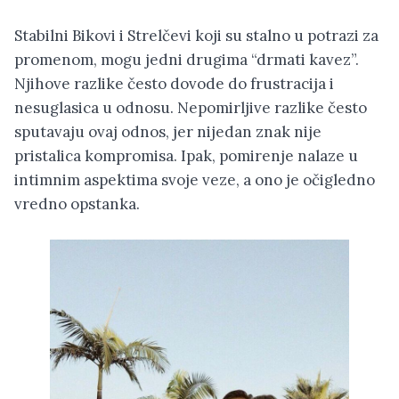
Stabilni Bikovi i Strelčevi koji su stalno u potrazi za
promenom, mogu jedni drugima “drmati kavez”.
Njihove razlike često dovode do frustracija i
nesuglasica u odnosu. Nepomirljive razlike često
sputavaju ovaj odnos, jer nijedan znak nije
pristalica kompromisa. Ipak, pomirenje nalaze u
intimnim aspektima svoje veze, a ono je očigledno
vredno opstanka.