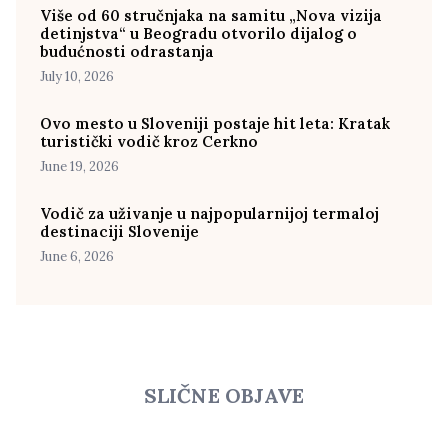
Više od 60 stručnjaka na samitu „Nova vizija
detinjstva“ u Beogradu otvorilo dijalog o
budućnosti odrastanja
July 10, 2026
Ovo mesto u Sloveniji postaje hit leta: Kratak
turistički vodič kroz Cerkno
June 19, 2026
Vodič za uživanje u najpopularnijoj termaloj
destinaciji Slovenije
June 6, 2026
SLIČNE OBJAVE