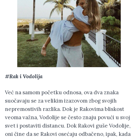
#Rak i Vodolija
Već na samom početku odnosa, ova dva znaka
suočavaju se za velikim izazovom zbog svojih
nepremostivih razlika. Dok je Rakovima bliskost
veoma važna, Vodolije se često znaju povući u svoj
svet i postaviti distancu. Dok Rakovi guše Vodolije,
oni čine da se Rakovi osećaju odbačeno, ipak, kada