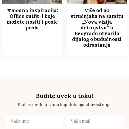
#modna inspiracija:
Više od 60
Office outfit-i koje
stručnjaka na samitu
možete nositi i posle
„Nova vizija
posla
detinjstva“ u
Beogradu otvorilo
dijalog o budućnosti
odrastanja
Budite uvek u toku!
Budite među prvima koji dobijaju obaveštenja.