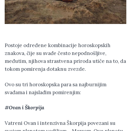
Postoje određene kombinacije horoskopskih
znakova, čije su svađe često nepodnošljive,
međutim, njihova strastvena priroda utiče na to, da
tokom pomirenja dotaknu zvezde.
Ovo su tri horoskopska para sa najburnijim
svađama i najslađim pomirenjim:
#Ovan i Škorpija
Vatreni Ovan i intenzivna Škorpija povezani su
svojom planetom vodiljom – Marsom. Ovu planetu