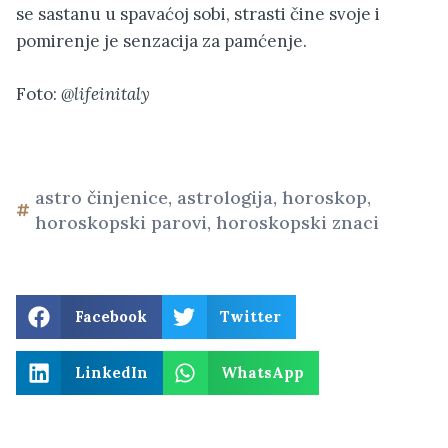
se sastanu u spavaćoj sobi, strasti čine svoje i
pomirenje je senzacija za pamćenje.
Foto:
@lifeinitaly
astro činjenice
,
astrologija
,
horoskop
,
horoskopski parovi
,
horoskopski znaci
Facebook
Twitter
LinkedIn
WhatsApp