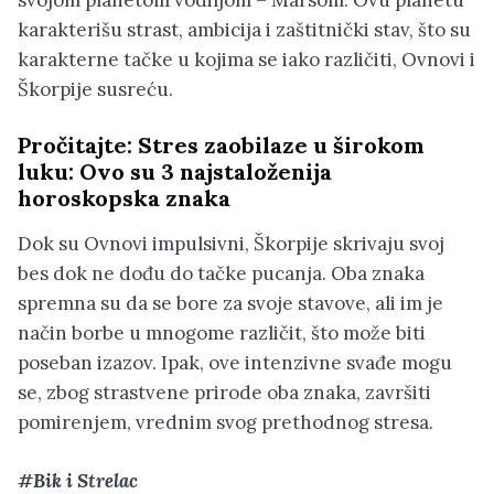
karakterišu strast, ambicija i zaštitnički stav, što su
karakterne tačke u kojima se iako različiti, Ovnovi i
Škorpije susreću.
Pročitajte:
Stres zaobilaze u širokom
luku: Ovo su 3 najstaloženija
horoskopska znaka
Dok su Ovnovi impulsivni, Škorpije skrivaju svoj
bes dok ne dođu do tačke pucanja. Oba znaka
spremna su da se bore za svoje stavove, ali im je
način borbe u mnogome različit, što može biti
poseban izazov. Ipak, ove intenzivne svađe mogu
se, zbog strastvene prirode oba znaka, završiti
pomirenjem, vrednim svog prethodnog stresa.
#Bik i Strelac