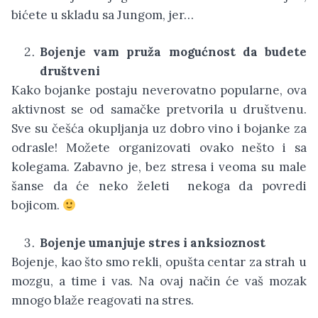
bićete u skladu sa Jungom, jer…
Bojenje vam pruža mogućnost da budete
društveni
Kako bojanke postaju neverovatno popularne, ova
aktivnost se od samačke pretvorila u društvenu.
Sve su češća okupljanja uz dobro vino i bojanke za
odrasle! Možete organizovati ovako nešto i sa
kolegama. Zabavno je, bez stresa i veoma su male
šanse da će neko želeti nekoga da povredi
bojicom.
Bojenje umanjuje stres i anksioznost
Bojenje, kao što smo rekli, opušta centar za strah u
mozgu, a time i vas. Na ovaj način će vaš mozak
mnogo blaže reagovati na stres.