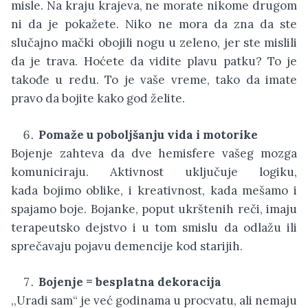
misle. Na kraju krajeva, ne morate nikome drugom
ni da je pokažete. Niko ne mora da zna da ste
slučajno mački obojili nogu u zeleno, jer ste mislili
da je trava. Hoćete da vidite plavu patku? To je
takođe u redu. To je vaše vreme, tako da imate
pravo da bojite kako god želite.
Pomaže u poboljšanju vida i motorike
Bojenje zahteva da dve hemisfere vašeg mozga
komuniciraju. Aktivnost uključuje logiku,
kada bojimo oblike, i kreativnost, kada mešamo i
spajamo boje. Bojanke, poput ukrštenih reči, imaju
terapeutsko dejstvo i u tom smislu da odlažu ili
sprečavaju pojavu demencije kod starijih.
Bojenje = besplatna dekoracija
,,Uradi sam“ je već godinama u procvatu, ali nemaju