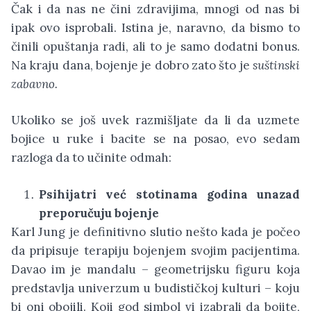
Čak i da nas ne čini zdravijima, mnogi od nas bi
ipak ovo isprobali. Istina je, naravno, da bismo to
činili opuštanja radi, ali to je samo dodatni bonus.
Na kraju dana, bojenje je dobro zato što je
suštinski
zabavno.
Ukoliko se još uvek razmišljate da li da uzmete
bojice u ruke i bacite se na posao, evo sedam
razloga da to učinite odmah:
Psihijatri već stotinama godina unazad
preporučuju bojenje
Karl Jung je definitivno slutio nešto kada je počeo
da pripisuje terapiju bojenjem svojim pacijentima.
Davao im je mandalu – geometrijsku figuru koja
predstavlja univerzum u budističkoj kulturi – koju
bi oni obojili. Koji god simbol vi izabrali da bojite,