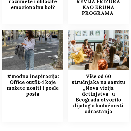
razumete i ublažite
REVIJA FRIZURA
emocionalnu bol?
KAO KRUNA
PROGRAMA
#modna inspiracija:
Više od 60
Office outfit-i koje
stručnjaka na samitu
možete nositi i posle
„Nova vizija
posla
detinjstva“ u
Beogradu otvorilo
dijalog o budućnosti
odrastanja