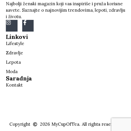
Najbolji ženski magazin koji vas inspiriše i pruža korisne
savete. Saznajte o najnovijim trendovima, lepoti, zdravlju
i životu.
Linkovi
Lifestyle
Zdravlje
Lepota
Moda
Saradnja
Kontakt
Copyright
2026
MyCupOfTea.
All rights reserved.