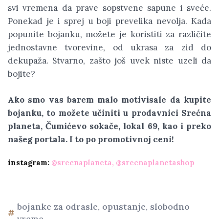
svi vremena da prave sopstvene sapune i sveće.
Ponekad je i sprej u boji prevelika nevolja. Kada
popunite bojanku, možete je koristiti za različite
jednostavne tvorevine, od ukrasa za zid do
dekupaža. Stvarno, zašto još uvek niste uzeli da
bojite?
Ako smo vas barem malo motivisale da kupite
bojanku, to možete učiniti u prodavnici Srećna
planeta, Čumićevo sokače, lokal 69, kao i preko
našeg portala. I to po promotivnoj ceni!
instagram:
@srecnaplaneta
,
@srecnaplanetashop
bojanke za odrasle
,
opustanje
,
slobodno
vreme