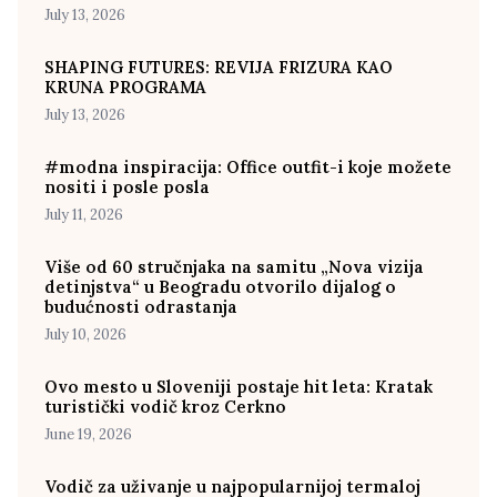
July 13, 2026
SHAPING FUTURES: REVIJA FRIZURA KAO
KRUNA PROGRAMA
July 13, 2026
#modna inspiracija: Office outfit-i koje možete
nositi i posle posla
July 11, 2026
Više od 60 stručnjaka na samitu „Nova vizija
detinjstva“ u Beogradu otvorilo dijalog o
budućnosti odrastanja
July 10, 2026
Ovo mesto u Sloveniji postaje hit leta: Kratak
turistički vodič kroz Cerkno
June 19, 2026
Vodič za uživanje u najpopularnijoj termaloj