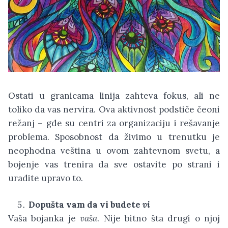
Ostati u granicama linija zahteva fokus, ali ne
toliko da vas nervira. Ova aktivnost podstiče čeoni
režanj – gde su centri za organizaciju i rešavanje
problema. Sposobnost da živimo u trenutku je
neophodna veština u ovom zahtevnom svetu, a
bojenje vas trenira da sve ostavite po strani i
uradite upravo to.
Dopušta vam da vi budete
vi
Vaša bojanka je
vaša
. Nije bitno šta drugi o njoj