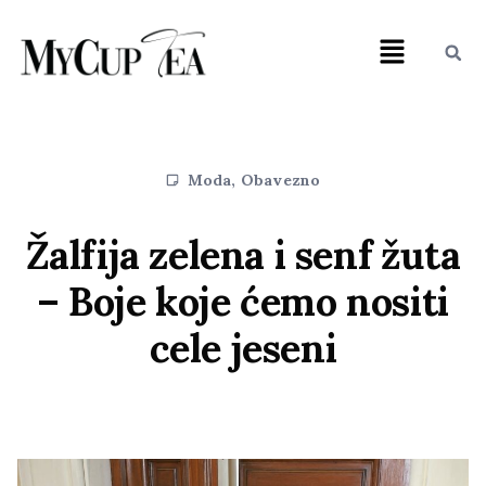
Moda
,
Obavezno
Žalfija zelena i senf žuta
– Boje koje ćemo nositi
cele jeseni