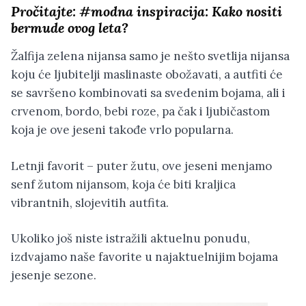
Pročitajte:
#modna inspiracija: Kako nositi
bermude ovog leta?
Žalfija zelena nijansa samo je nešto svetlija nijansa
koju će ljubitelji maslinaste obožavati, a autfiti će
se savršeno kombinovati sa svedenim bojama, ali i
crvenom, bordo, bebi roze, pa čak i ljubičastom
koja je ove jeseni takođe vrlo popularna.
Letnji favorit – puter žutu, ove jeseni menjamo
senf žutom nijansom, koja će biti kraljica
vibrantnih, slojevitih autfita.
Ukoliko još niste istražili aktuelnu ponudu,
izdvajamo naše favorite u najaktuelnijim bojama
jesenje sezone.