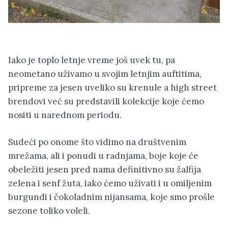
Iako je toplo letnje vreme još uvek tu, pa
neometano uživamo u svojim letnjim auftitima,
pripreme za jesen uveliko su krenule a high street
brendovi već su predstavili kolekcije koje ćemo
nositi u narednom periodu.
Sudeći po onome što vidimo na društvenim
mrežama, ali i ponudi u radnjama, boje koje će
obeležiti jesen pred nama definitivno su žalfija
zelena i senf žuta, iako ćemo uživati i u omiljenim
burgundi i čokoladnim nijansama, koje smo prošle
sezone toliko voleli.