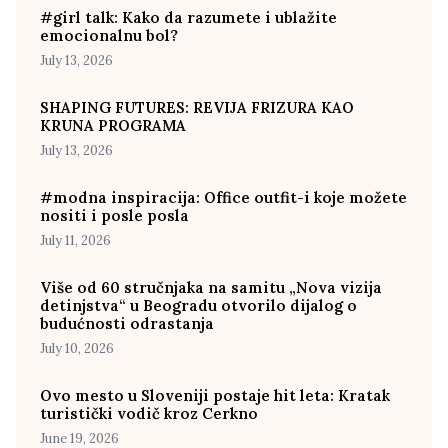
#girl talk: Kako da razumete i ublažite
emocionalnu bol?
July 13, 2026
SHAPING FUTURES: REVIJA FRIZURA KAO
KRUNA PROGRAMA
July 13, 2026
#modna inspiracija: Office outfit-i koje možete
nositi i posle posla
July 11, 2026
Više od 60 stručnjaka na samitu „Nova vizija
detinjstva“ u Beogradu otvorilo dijalog o
budućnosti odrastanja
July 10, 2026
Ovo mesto u Sloveniji postaje hit leta: Kratak
turistički vodič kroz Cerkno
June 19, 2026