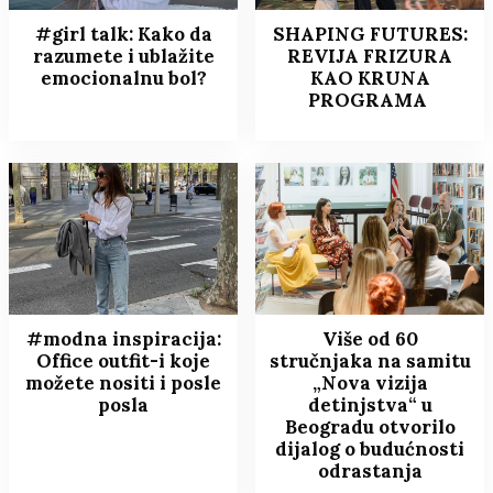
#girl talk: Kako da
SHAPING FUTURES:
razumete i ublažite
REVIJA FRIZURA
emocionalnu bol?
KAO KRUNA
PROGRAMA
#modna inspiracija:
Više od 60
Office outfit-i koje
stručnjaka na samitu
možete nositi i posle
„Nova vizija
posla
detinjstva“ u
Beogradu otvorilo
dijalog o budućnosti
odrastanja