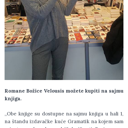
Romane Božice Velousis možete kupiti na sajmu
knjiga.
,,Obe knjige su dostupne na sajmu knjiga u hali 1,
na štandu izdavačke kuće Gramatik na kojem sam