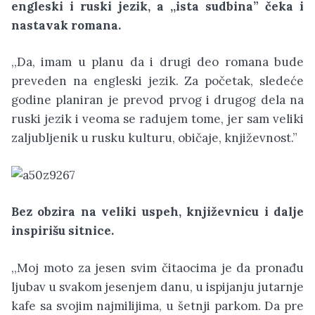
engleski i ruski jezik, a ,,ista sudbina” čeka i
nastavak romana.
,,Da, imam u planu da i drugi deo romana bude
preveden na engleski jezik. Za početak, sledeće
godine planiran je prevod prvog i drugog dela na
ruski jezik i veoma se radujem tome, jer sam veliki
zaljubljenik u rusku kulturu, običaje, književnost.”
Bez obzira na veliki uspeh, književnicu i dalje
inspirišu sitnice.
,,Moj moto za jesen svim čitaocima je da pronađu
ljubav u svakom jesenjem danu, u ispijanju jutarnje
kafe sa svojim najmilijima, u šetnji parkom. Da pre