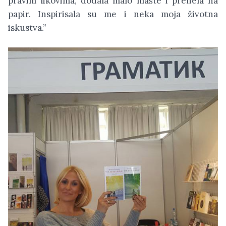
pravim likovima, dodala malo mašte i prenela na
papir. Inspirisala su me i neka moja životna
iskustva.”