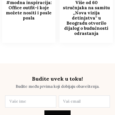
#modna inspiracija:
Više od 60
Office outfit-i koje
stručnjaka na samitu
možete nositi i posle
„Nova vizija
posla
detinjstva“ u
Beogradu otvorilo
dijalog o budućnosti
odrastanja
Budite uvek u toku!
Budite među prvima koji dobijaju obaveštenja.