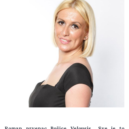
Roman prvenac Božice Velousis, ,,Sve je to