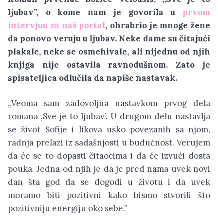
ljubav”, o kome nam je govorila u
prvom
intervjuu za naš portal
, ohrabrio je mnoge žene
da ponovo veruju u ljubav. Neke dame su čitajući
plakale, neke se osmehivale, ali nijednu od njih
knjiga nije ostavila ravnodušnom. Zato je
spisateljica odlučila da napiše nastavak.
,,Veoma sam zadovoljna nastavkom prvog dela
romana ,Sve je to ljubav’. U drugom delu nastavlja
se život Sofije i likova usko povezanih sa njom,
radnja prelazi iz sadašnjosti u budućnost. Verujem
da će se to dopasti čitaocima i da će izvući dosta
pouka. Jedna od njih je da je pred nama uvek novi
dan šta god da se dogodi u životu i da uvek
moramo biti pozitivni kako bismo stvorili što
pozitivniju energiju oko sebe.”