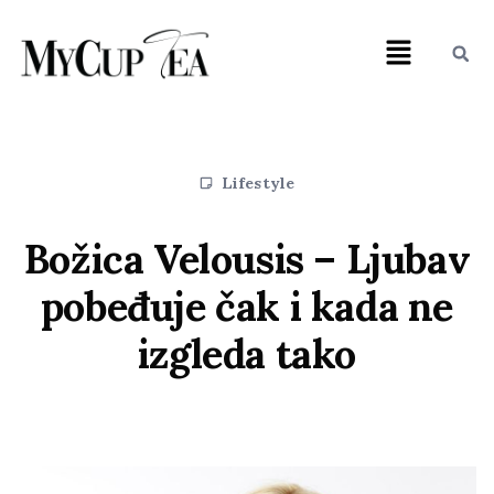
Lifestyle
Božica Velousis – Ljubav
pobeđuje čak i kada ne
izgleda tako