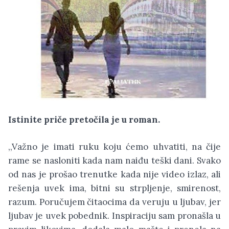
Istinite priče pretočila je u roman.
,,Važno je imati ruku koju ćemo uhvatiti, na čije
rame se nasloniti kada nam naiđu teški dani. Svako
od nas je prošao trenutke kada nije video izlaz, ali
rešenja uvek ima, bitni su strpljenje, smirenost,
razum. Poručujem čitaocima da veruju u ljubav, jer
ljubav je uvek pobednik. Inspiraciju sam pronašla u