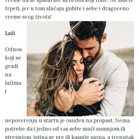
vreme da se spašavate sa broda koji tone. Ne smete
trpeti, jer u tom slučaju gubite i sebe i dragoceno
vreme svog života!
Laži
Odnos
koji se
gradi
na
lažima
i
nepoverenju u startu je osuđen na propast. Nema
potrebe da i jedno od vas sebe muči sumnjom ili
strepnjom, istina se pre ili kasnije sazna, a trenutak