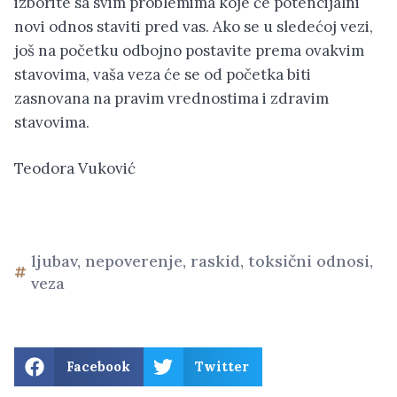
izborite sa svim problemima koje će potencijalni
novi odnos staviti pred vas. Ako se u sledećoj vezi,
još na početku odbojno postavite prema ovakvim
stavovima, vaša veza će se od početka biti
zasnovana na pravim vrednostima i zdravim
stavovima.
Teodora Vuković
ljubav
,
nepoverenje
,
raskid
,
toksični odnosi
,
veza
Facebook
Twitter