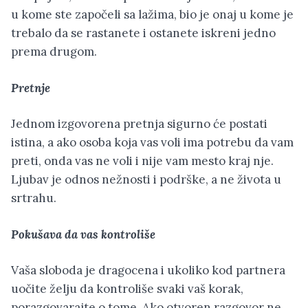
u kome ste započeli sa lažima, bio je onaj u kome je
trebalo da se rastanete i ostanete iskreni jedno
prema drugom.
Pretnje
Jednom izgovorena pretnja sigurno će postati
istina, a ako osoba koja vas voli ima potrebu da vam
preti, onda vas ne voli i nije vam mesto kraj nje.
Ljubav je odnos nežnosti i podrške, a ne života u
srtrahu.
Pokušava da vas kontroliše
Vaša sloboda je dragocena i ukoliko kod partnera
uočite želju da kontroliše svaki vaš korak,
porazgovarajte o tome. Ako otvoren razgovor ne