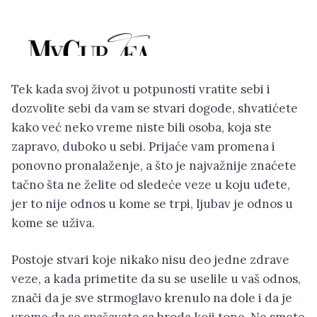
Tek kada svoj život u potpunosti vratite sebi i
dozvolite sebi da vam se stvari dogode, shvatićete
kako već neko vreme niste bili osoba, koja ste
zapravo, duboko u sebi. Prijaće vam promena i
ponovno pronalaženje, a što je najvažnije znaćete
tačno šta ne želite od sledeće veze u koju uđete,
jer to nije odnos u kome se trpi, ljubav je odnos u
kome se uživa.
Postoje stvari koje nikako nisu deo jedne zdrave
veze, a kada primetite da su se uselile u vaš odnos,
znači da je sve strmoglavo krenulo na dole i da je