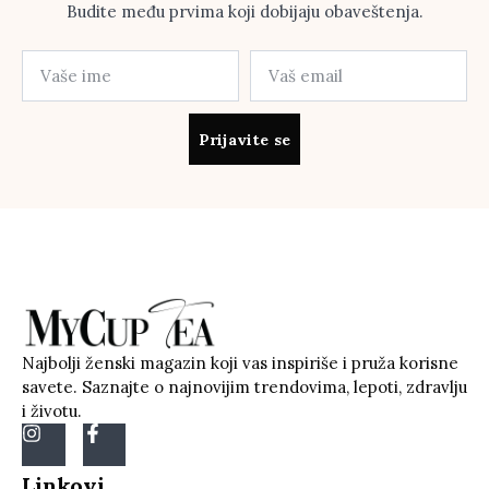
Budite među prvima koji dobijaju obaveštenja.
Prijavite se
Najbolji ženski magazin koji vas inspiriše i pruža korisne
savete. Saznajte o najnovijim trendovima, lepoti, zdravlju
i životu.
Linkovi