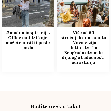
#modna inspiracija:
Više od 60
Office outfit-i koje
stručnjaka na samitu
možete nositi i posle
„Nova vizija
posla
detinjstva“ u
Beogradu otvorilo
dijalog o budućnosti
odrastanja
Budite uvek u toku!