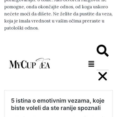
pomogne, onda okončajte odnos, od koga uskoro
nećete moći da dišete. Ne želite da pustite da veza,
koja je imala vrednost u vašim očima preraste u
patološki odnos.