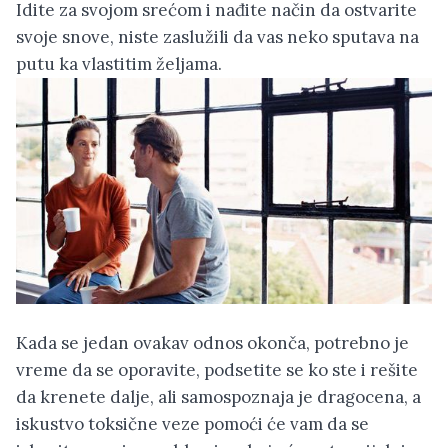
Idite za svojom srećom i nađite način da ostvarite
svoje snove, niste zaslužili da vas neko sputava na
putu ka vlastitim željama.
Kada se jedan ovakav odnos okonča, potrebno je
vreme da se oporavite, podsetite se ko ste i rešite
da krenete dalje, ali samospoznaja je dragocena, a
iskustvo toksične veze pomoći će vam da se