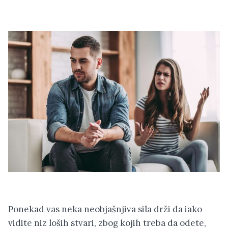
Ponekad vas neka neobjašnjiva sila drži da iako
vidite niz loših stvari, zbog kojih treba da odete,