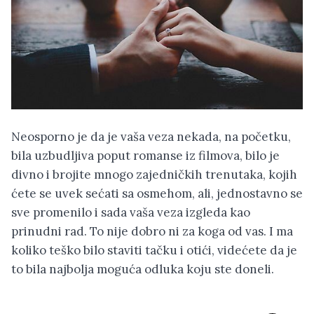
Neosporno je da je vaša veza nekada, na početku,
bila uzbudljiva poput romanse iz filmova, bilo je
divno i brojite mnogo zajedničkih trenutaka, kojih
ćete se uvek sećati sa osmehom, ali, jednostavno se
sve promenilo i sada vaša veza izgleda kao
prinudni rad. To nije dobro ni za koga od vas. I ma
koliko teško bilo staviti tačku i otići, videćete da je
to bila najbolja moguća odluka koju ste doneli.