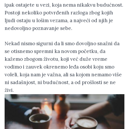
ipak ostajete u vezi, koja nema nikakvu budućnost.
Postoji nekoliko potvrđenih razloga zbog kojih
ljudi ostaju u lošim vezama, a najveći od njih je
nedovoljno poznavanje sebe.
Nekad nismo sigurni da li smo dovoljno snažni da
se otisnemo spremni ka novom početku, da
kažemo zbogom životu, koji već duže vreme
vodimo i zauvek okrenemo leđa osobi koju smo
voleli, koja nam je važna, ali sa kojom nemamo više
ni sadašnjost, ni budućnost, a od prošlosti se ne
živi.