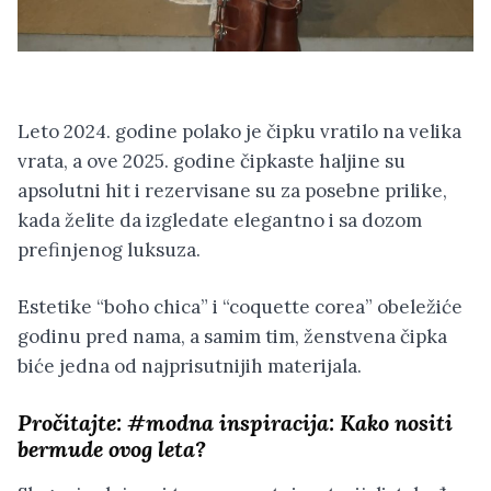
Leto 2024. godine polako je čipku vratilo na velika
vrata, a ove 2025. godine čipkaste haljine su
apsolutni hit i rezervisane su za posebne prilike,
kada želite da izgledate elegantno i sa dozom
prefinjenog luksuza.
Estetike “boho chica” i “coquette corea” obeležiće
godinu pred nama, a samim tim, ženstvena čipka
biće jedna od najprisutnijih materijala.
Pročitajte:
#modna inspiracija: Kako nositi
bermude ovog leta?