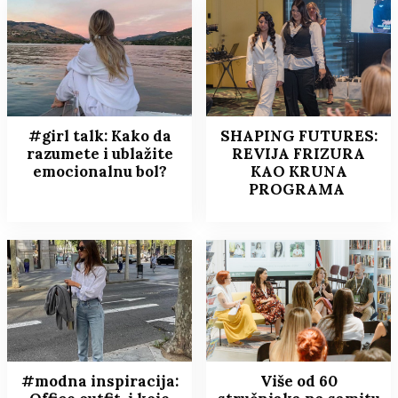
#girl talk: Kako da
SHAPING FUTURES:
razumete i ublažite
REVIJA FRIZURA
emocionalnu bol?
KAO KRUNA
PROGRAMA
#modna inspiracija:
Više od 60