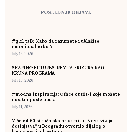
POSLEDNJE OBJAVE
#girl talk: Kako da razumete i ublažite
emocionalnu bol?
July 13, 2026
SHAPING FUTURES: REVIJA FRIZURA KAO
KRUNA PROGRAMA
July 13, 2026
#modna inspiracija: Office outfit-i koje možete
nositi i posle posla
July 11, 2026
Više od 60 stručnjaka na samitu „Nova vizija
detinjstva“ u Beogradu otvorilo dijalog o
budućnosti odrastanja