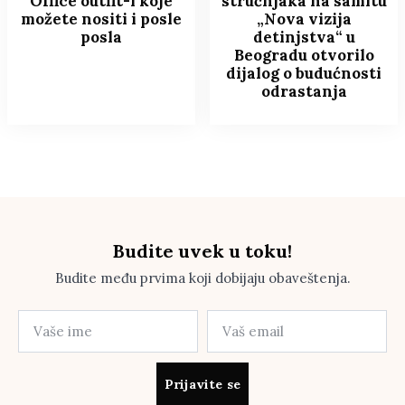
Office outfit-i koje
stručnjaka na samitu
možete nositi i posle
„Nova vizija
posla
detinjstva“ u
Beogradu otvorilo
dijalog o budućnosti
odrastanja
Budite uvek u toku!
Budite među prvima koji dobijaju obaveštenja.
Prijavite se