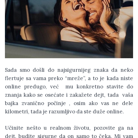
Sada smo došli do najsigurnijeg znaka da neko
flertuje sa vama preko “mreže”, a to je kada niste
online predugo, već mu konkretno stavite do
znanja kako se osećate i zakažete dejt, tada vaša
bajka zvanično počinje , osim ako vas ne dele
kilometri, tada je razumljivo da ste duže online.
Učinite nešto u realnom životu, pozovite ga na
dejt, budite sigurne da on samo to čeka. Mi vam