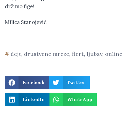
držimo fige!
Milica Stanojević
dejt
,
drustvene mreze
,
flert
,
ljubav
,
online
Facebook
Twitter
LinkedIn
WhatsApp