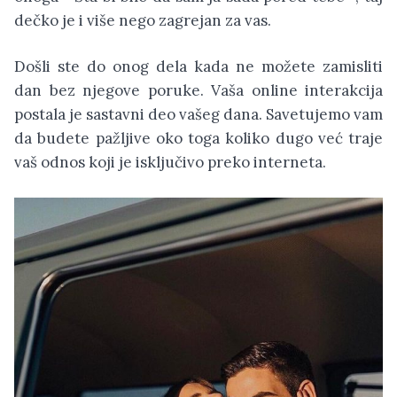
dečko je i više nego zagrejan za vas.
Došli ste do onog dela kada ne možete zamisliti
dan bez njegove poruke. Vaša online interakcija
postala je sastavni deo vašeg dana. Savetujemo vam
da budete pažljive oko toga koliko dugo već traje
vaš odnos koji je isključivo preko
interneta.