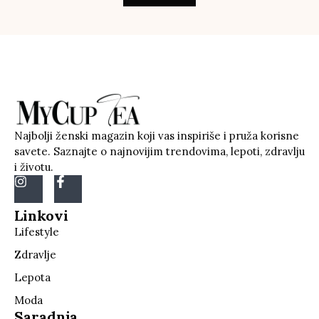
Najbolji ženski magazin koji vas inspiriše i pruža korisne
savete. Saznajte o najnovijim trendovima, lepoti, zdravlju
i životu.
Linkovi
Lifestyle
Zdravlje
Lepota
Moda
Saradnja