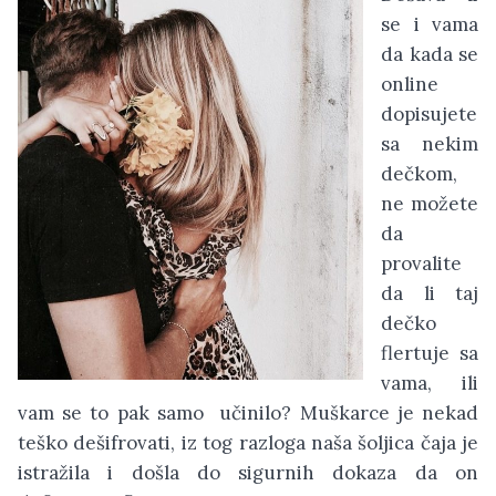
se i vama
da kada se
online
dopisujete
sa nekim
dečkom,
ne možete
da
provalite
da li taj
dečko
flertuje sa
vama, ili
vam se to pak samo učinilo? Muškarce je nekad
teško dešifrovati, iz tog razloga naša šoljica čaja je
istražila i došla do sigurnih dokaza da on