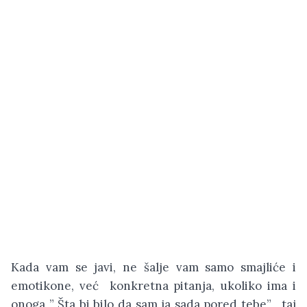
Kada vam se javi, ne šalje vam samo smajliće i
emotikone, već konkretna pitanja, ukoliko ima i
onoga ” Šta bi bilo da sam ja sada pored tebe” , taj