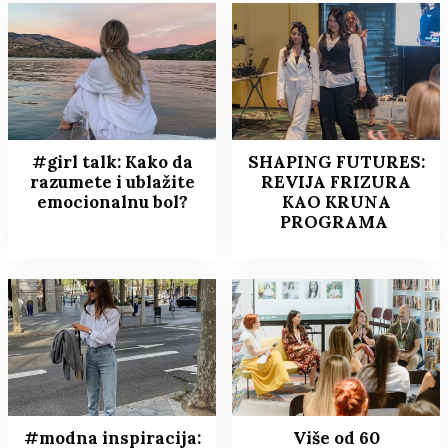
#girl talk: Kako da
SHAPING FUTURES:
razumete i ublažite
REVIJA FRIZURA
emocionalnu bol?
KAO KRUNA
PROGRAMA
#modna inspiracija:
Više od 60