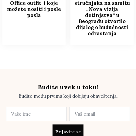
Office outfit-i koje
stručnjaka na samitu
možete nositi i posle
„Nova vizija
posla
detinjstva“ u
Beogradu otvorilo
dijalog o budućnosti
odrastanja
Budite uvek u toku!
Budite među prvima koji dobijaju obaveštenja.
Prijavite se