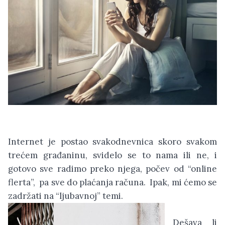
Internet je postao svakodnevnica skoro svakom
trećem građaninu, svidelo se to nama ili ne, i
gotovo sve radimo preko njega, počev od “online
flerta”, pa sve do plaćanja računa. Ipak, mi ćemo se
zadržati na “ljubavnoj” temi.
Dešava li