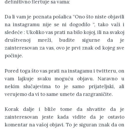
definitivno flertuje sa vama:
Da li vam je poznata pošalica “Ono što niste objavili
na instagramu nije se ni dogodilo “, tako važi i
sledeće : Ukoliko vas prati na bilo kojoj, ili na svakoj
društvenoj mreži, budite sigurne da je
zainteresovan za vas, ovo je prvi znak od kojeg sve
počinje.
Pored toga što vas prati na instagamu i twitteru, on
vam lajkuje svaku moguću objavu. Naravno u
nekim slučajevima to je samo prijateljski, ali
verujemo da vi to same umete da razgraničite.
Korak dalje i bliže tome da shvatite da je
zainteresovan jeste kada vidite da je ostavio
komentar na vašoj objavi. To je siguran znak da on