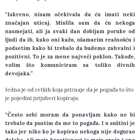
“Iskreno, nisam očekivala da ću imati neki
značajan uticaj. Mislila sam da ću nekoga
nasmejati, ali ja svaki dan dobijam poruke od
ljudi da ih, kako oni kažu, ošamarim realnošću i
podsetim kako bi trebalo da budemo zahvalni i
pozitivni. To je za mene najveći poklon. Takođe,
volim što komuniciram sa toliko divnih
devojaka.”
Jedna je od retkih koja priznaje da je pogađa to što
je pojedini jutjuberi kopiraju.
“Često sebi moram da ponavljam kako ne bi
trebalo da pustim da me to pogađa. I u suštini je
tako jer niko ko je kopirao nekoga nije dogurao
daleko. Ali moja kreativnost je moja sreća i ono