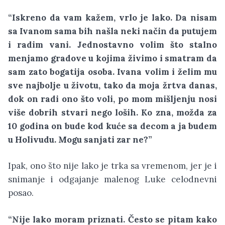
“Iskreno da vam kažem, vrlo je lako. Da nisam
sa Ivanom sama bih našla neki način da putujem
i radim vani. Jednostavno volim što stalno
menjamo gradove u kojima živimo i smatram da
sam zato bogatija osoba. Ivana volim i želim mu
sve najbolje u životu, tako da moja žrtva danas,
dok on radi ono što voli, po mom mišljenju nosi
više dobrih stvari nego loših. Ko zna, možda za
10 godina on bude kod kuće sa decom a ja budem
u Holivudu. Mogu sanjati zar ne?”
Ipak, ono što nije lako je trka sa vremenom, jer je i
snimanje i odgajanje malenog Luke celodnevni
posao.
“Nije lako moram priznati. Često se pitam kako