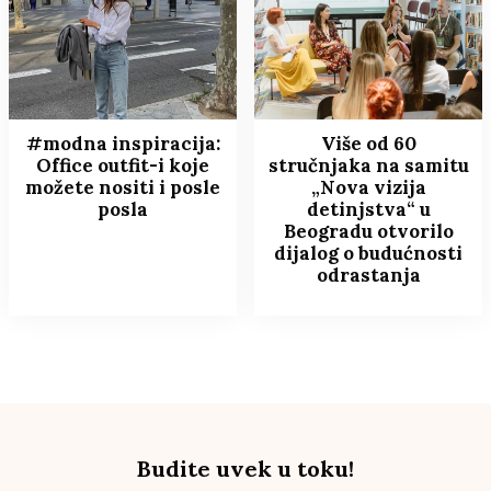
#modna inspiracija:
Više od 60
Office outfit-i koje
stručnjaka na samitu
možete nositi i posle
„Nova vizija
posla
detinjstva“ u
Beogradu otvorilo
dijalog o budućnosti
odrastanja
Budite uvek u toku!