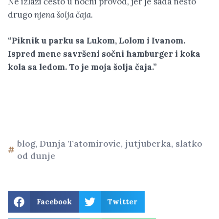
Ne izlazi često u noćni provod, jer je sada nešto
drugo
njena šolja čaja.
“Piknik u parku sa Lukom, Lolom i Ivanom.
Ispred mene savršeni sočni hamburger i koka
kola sa ledom. To je moja šolja čaja.”
blog
,
Dunja Tatomirovic
,
jutjuberka
,
slatko
od dunje
Facebook
Twitter