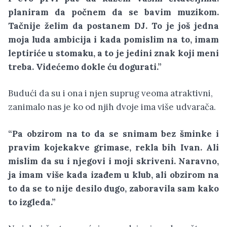
planiram da počnem da se bavim muzikom.
Tačnije želim da postanem DJ. To je još jedna
moja luda ambicija i kada pomislim na to, imam
leptiriće u stomaku, a to je jedini znak koji meni
treba. Videćemo dokle ću dogurati.”
Budući da su i ona i njen suprug veoma atraktivni,
zanimalo nas je ko od njih dvoje ima više udvarača.
“Pa obzirom na to da se snimam bez šminke i
pravim kojekakve grimase, rekla bih Ivan. Ali
mislim da su i njegovi i moji skriveni. Naravno,
ja imam više kada izađem u klub, ali obzirom na
to da se to nije desilo dugo, zaboravila sam kako
to izgleda.”