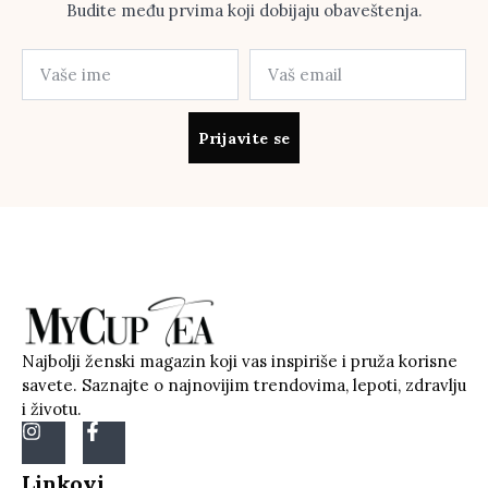
Budite među prvima koji dobijaju obaveštenja.
Prijavite se
Najbolji ženski magazin koji vas inspiriše i pruža korisne
savete. Saznajte o najnovijim trendovima, lepoti, zdravlju
i životu.
Linkovi