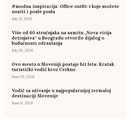
#modna inspiracija: Office outfit-i koje možete
nositi i posle posla
July 11, 2026
Više od 60 stručnjaka na samitu „Nova vizija
detinjstva“ u Beogradu otvorilo dijalog o
budućnosti odrastanja
July 10, 2026
Ovo mesto u Sloveniji postaje hit leta: Kratak
turistički vodič kroz Cerkno
June 19, 2026
Vodič za uživanje u najpopularnijoj termaloj
destinaciji Slovenije
June 6, 2026