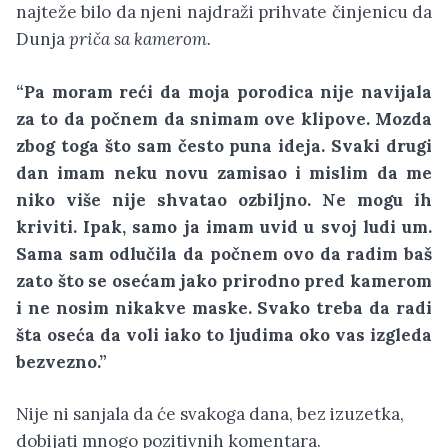
najteže bilo da njeni najdraži prihvate činjenicu da
Dunja
priča sa kamerom.
“Pa moram reći da moja porodica nije navijala
za to da počnem da snimam ove klipove. Mozda
zbog toga što sam često puna ideja. Svaki drugi
dan imam neku novu zamisao i mislim da me
niko više nije shvatao ozbiljno. Ne mogu ih
kriviti. Ipak, samo ja imam uvid u svoj ludi um.
Sama sam odlučila da počnem ovo da radim baš
zato što se osećam jako prirodno pred kamerom
i ne nosim nikakve maske. Svako treba da radi
šta oseća da voli iako to ljudima oko vas izgleda
bezvezno.”
Nije ni sanjala da će svakoga dana, bez izuzetka,
dobijati mnogo pozitivnih komentara.