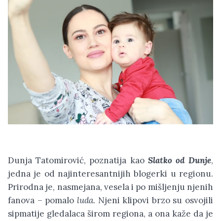
Dunja Tatomirović, poznatija kao
Slatko od Dunje
,
jedna je od najinteresantnijih blogerki u regionu.
Prirodna je, nasmejana, vesela i po mišljenju njenih
fanova – pomalo
luda.
Njeni klipovi brzo su osvojili
sipmatije gledalaca širom regiona, a ona kaže da je