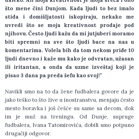
što mene čini Dunjom. Kada ljudi to bez imalo
stida i domišljatosti iskopiraju, nekako me
uvredi što se moja kreativnost prodaje pod
njihovu. Često ljudi kažu da mi jutjuberi moramo
biti spremni na sve što ljudi bace na nas u
komentarima. Volela bih da tom nekom priđe 10
ljudi dnevno i kaže mu kako je odvratan, užasan
ili iritantan, a onda da uzme izveštaj koji je
pisao 3 dana pa preda šefu kao svoj!”
Navikli smo na to da žene fudbalera govore da je
jako teško to što žive u inostranstvu, menjaju često
mesto boravka i još češće su same sa decom, dok
im je muž na treningu. Od Dunje, supruge
fudbalera, Ivana Tatomirovića, dobili smo potpuno
drugačiji odgovor.