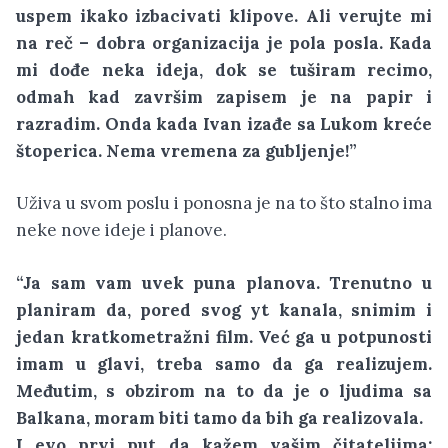
uspem ikako izbacivati klipove. Ali verujte mi
na reč – dobra organizacija je pola posla. Kada
mi dođe neka ideja, dok se tuširam recimo,
odmah kad završim zapisem je na papir i
razradim. Onda kada Ivan izađe sa Lukom kreće
štoperica. Nema vremena za gubljenje!”
Uživa u svom poslu i ponosna je na to što stalno ima
neke nove ideje i planove.
“Ja sam vam uvek puna planova. Trenutno u
planiram da, pored svog yt kanala, snimim i
jedan kratkometražni film. Već ga u potpunosti
imam u glavi, treba samo da ga realizujem.
Međutim, s obzirom na to da je o ljudima sa
Balkana, moram biti tamo da bih ga realizovala.
I evo prvi put da kažem vašim čitateljima: