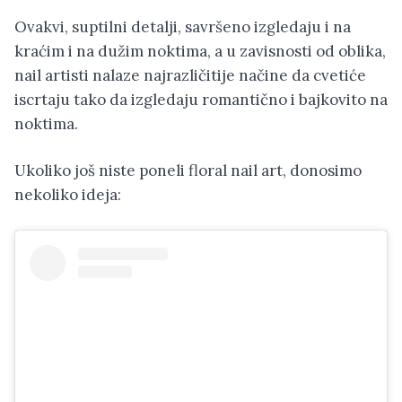
Ovakvi, suptilni detalji, savršeno izgledaju i na
kraćim i na dužim noktima, a u zavisnosti od oblika,
nail artisti nalaze najrazličitije načine da cvetiće
iscrtaju tako da izgledaju romantično i bajkovito na
noktima.
Ukoliko još niste poneli floral nail art, donosimo
nekoliko ideja: