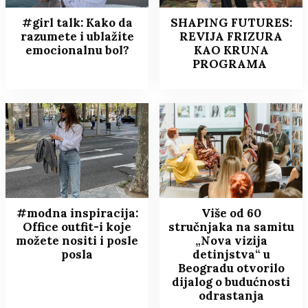
#girl talk: Kako da
SHAPING FUTURES:
razumete i ublažite
REVIJA FRIZURA
emocionalnu bol?
KAO KRUNA
PROGRAMA
#modna inspiracija:
Više od 60
Office outfit-i koje
stručnjaka na samitu
možete nositi i posle
„Nova vizija
posla
detinjstva“ u
Beogradu otvorilo
dijalog o budućnosti
odrastanja