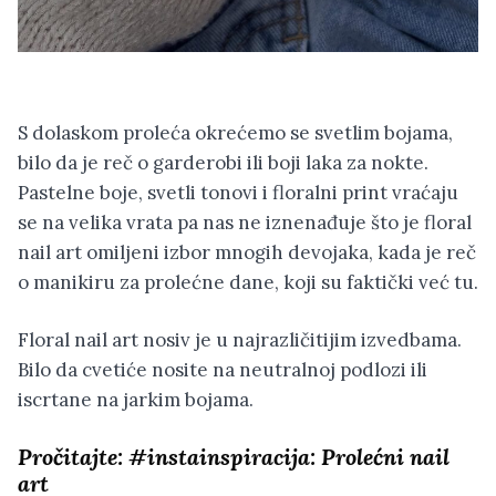
S dolaskom proleća okrećemo se svetlim bojama,
bilo da je reč o garderobi ili boji laka za nokte.
Pastelne boje, svetli tonovi i floralni print vraćaju
se na velika vrata pa nas ne iznenađuje što je floral
nail art omiljeni izbor mnogih devojaka, kada je reč
o manikiru za prolećne dane, koji su faktički već tu.
Floral nail art nosiv je u najrazličitijim izvedbama.
Bilo da cvetiće nosite na neutralnoj podlozi ili
iscrtane na jarkim bojama.
Pročitajte:
#instainspiracija: Prolećni nail
art