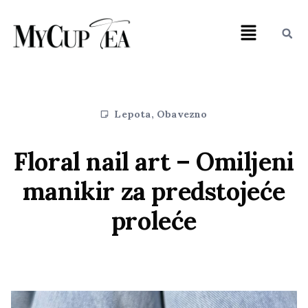
Lepota
,
Obavezno
Floral nail art – Omiljeni
manikir za predstojeće
proleće