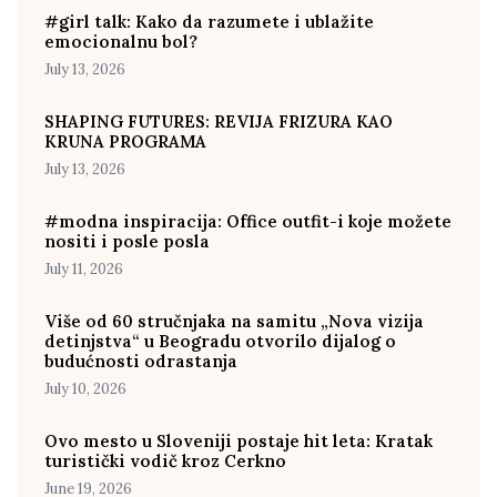
#girl talk: Kako da razumete i ublažite
emocionalnu bol?
July 13, 2026
SHAPING FUTURES: REVIJA FRIZURA KAO
KRUNA PROGRAMA
July 13, 2026
#modna inspiracija: Office outfit-i koje možete
nositi i posle posla
July 11, 2026
Više od 60 stručnjaka na samitu „Nova vizija
detinjstva“ u Beogradu otvorilo dijalog o
budućnosti odrastanja
July 10, 2026
Ovo mesto u Sloveniji postaje hit leta: Kratak
turistički vodič kroz Cerkno
June 19, 2026