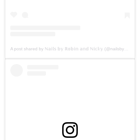
A post shared by ℕ𝕒𝕚𝕝𝕤 𝕓𝕪 ℝ𝕠𝕓𝕚𝕟 𝕒𝕟𝕕 ℕ𝕚𝕔𝕜𝕪 (@nailsbyrobinandnicky)