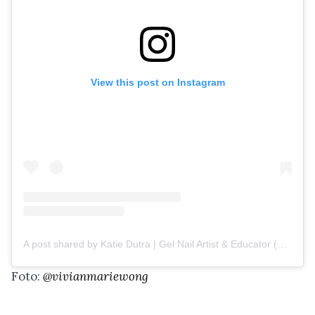
View this post on Instagram
A post shared by Katie Dutra | Gel Nail Artist & Educator (@nailsbykatiedutra)
Foto:
@vivianmariewong