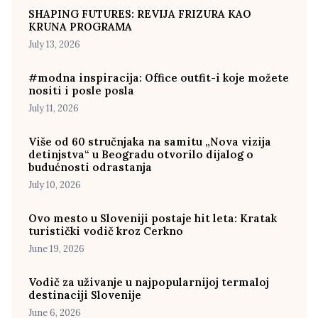
SHAPING FUTURES: REVIJA FRIZURA KAO
KRUNA PROGRAMA
July 13, 2026
#modna inspiracija: Office outfit-i koje možete
nositi i posle posla
July 11, 2026
Više od 60 stručnjaka na samitu „Nova vizija
detinjstva“ u Beogradu otvorilo dijalog o
budućnosti odrastanja
July 10, 2026
Ovo mesto u Sloveniji postaje hit leta: Kratak
turistički vodič kroz Cerkno
June 19, 2026
Vodič za uživanje u najpopularnijoj termaloj
destinaciji Slovenije
June 6, 2026