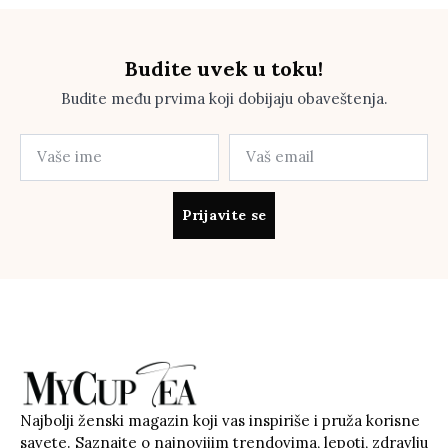
Budite uvek u toku!
Budite među prvima koji dobijaju obaveštenja.
Prijavite se
Najbolji ženski magazin koji vas inspiriše i pruža korisne
savete. Saznajte o najnovijim trendovima, lepoti, zdravlju