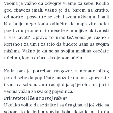
Veoma je važno da odvojite vreme za sebe. Koliko
god obaveza imali, važno je da, barem na kratko,
odmorite i posvetite se sebi i svom uživanju. Ima li
išta bolje nego kada odlučite da napravite neku
pozitivnu promenu i unesete zanimljive aktivnosti
u vaš život? Upravo to uradite.Veoma je važno i
korisno i za um i za telo da budete sami sa svojim
mislima. Važno je da se sa svojim mislima osećate
udobno, kao u dobro skrojenom odelu.
Kada vam je potreban razgovor, a nemate nikog
pored sebe da popričate, možete da porazgovarate
i sami sa sobom. Unutrašnji dijalog je ohrabrujući i
veoma važan za svakog pojedinca.
Prihvatate li šalu na svoj račun?
Ukoliko volite da se šalite i sa drugima, al još više sa
sobom, to je jedna stavka koja ukazuje na to da