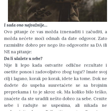
I sada ono najvažnije…
Ovo pitanje će vas možda iznenaditi i začuditi, a
možda nećete moći odmah da date odgovor. Zato
razmislite dobro pre nego što odgovorite sa DA ili
NE na pitanje:
Da li ulažete u sebe?
Nije li lepo kada ostvarite odlične rezultate i
osetite ponos i zadovoljstvo zbog toga!? Imate svoj
cilj i lagano, korak po korak, idete ka tome. Dok ne
dođete do uspeha susretaćete se sa brojnim
preprekama i to je skroz ok. Ma koliko bilo teško,
znaćete da ste uradili nešto dobro za sebe. Cenite
sebe i radujte se uspesima, ali nikada ne