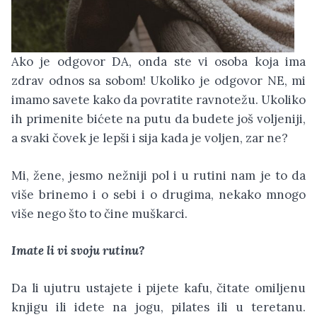
Ako je odgovor DA, onda ste vi osoba koja ima
zdrav odnos sa sobom! Ukoliko je odgovor NE, mi
imamo savete kako da povratite ravnotežu. Ukoliko
ih primenite bićete na putu da budete još voljeniji,
a svaki čovek je lepši i sija kada je voljen, zar ne?
Mi, žene, jesmo nežniji pol i u rutini nam je to da
više brinemo i o sebi i o drugima, nekako mnogo
više nego što to čine muškarci.
Imate li vi svoju rutinu?
Da li ujutru ustajete i pijete kafu, čitate omiljenu
knjigu ili idete na jogu, pilates ili u teretanu.