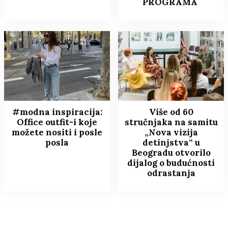
PROGRAMA
#modna inspiracija:
Više od 60
Office outfit-i koje
stručnjaka na samitu
možete nositi i posle
„Nova vizija
posla
detinjstva“ u
Beogradu otvorilo
dijalog o budućnosti
odrastanja