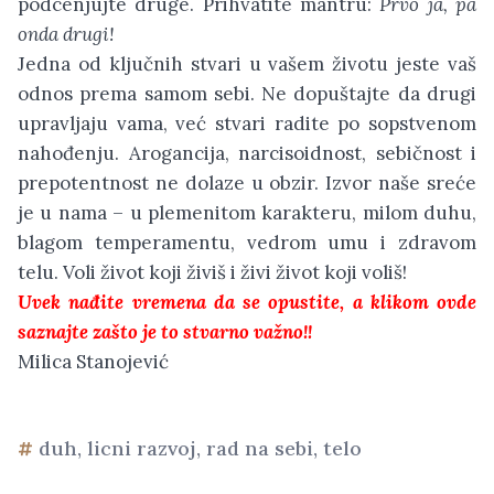
podcenjujte druge. Prihvatite mantru:
Prvo ja, pa
onda drugi!
Jedna od ključnih stvari u vašem životu jeste vaš
odnos prema samom sebi. Ne dopuštajte da drugi
upravljaju vama, već stvari radite po sopstvenom
nahođenju. Arogancija, narcisoidnost, sebičnost i
prepotentnost ne dolaze u obzir. Izvor naše sreće
je u nama – u plemenitom karakteru, milom duhu,
blagom temperamentu, vedrom umu i zdravom
telu. Voli život koji živiš i živi život koji voliš!
Uvek nađite vremena da se opustite, a klikom ovde
saznajte zašto je to stvarno važno!!
Milica Stanojević
duh
,
licni razvoj
,
rad na sebi
,
telo