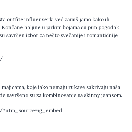
sta outfite influenserki već zamišljamo kako ih
 Končane haljine u jarkim bojama su pun pogodak
 su savršen izbor za nešto svečanije i romantičnije
9/
ze majicama, koje iako nemaju rukave sakrivaju naša
ie savršene su za kombinovanje sa skinny jeansom.
h/?utm_source=ig_embed