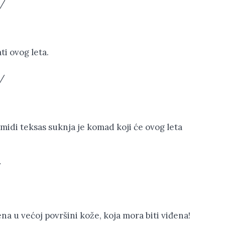
c/
i ovog leta.
q/
, midi teksas suknja je komad koji će ovog leta
/
na u većoj površini kože, koja mora biti viđena!