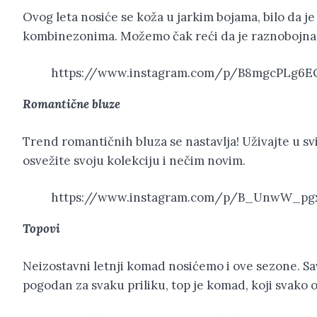
Ovog leta nosiće se koža u jarkim bojama, bilo da je
kombinezonima. Možemo čak reći da je raznobojna 
https://www.instagram.com/p/B8mgcPLg6E
Romantične bluze
Trend romantičnih bluza se nastavlja! Uživajte u s
osvežite svoju kolekciju i nečim novim.
https://www.instagram.com/p/B_UnwW_pg
Topovi
Neizostavni letnji komad nosićemo i ove sezone. 
pogodan za svaku priliku, top je komad, koji svako