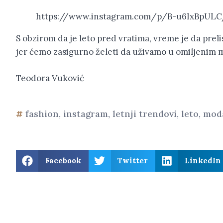
https://www.instagram.com/p/B-u6IxBpULC
S obzirom da je leto pred vratima, vreme je da pre
jer ćemo zasigurno želeti da uživamo u omiljenim
Teodora Vuković
fashion
,
instagram
,
letnji trendovi
,
leto
,
mod
Facebook
Twitter
LinkedIn