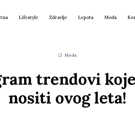
etna
Lifestyle
Zdravlje
Lepota
Moda
Ko
Moda
gram trendovi koj
nositi ovog leta!