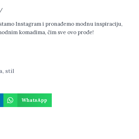
/
listamo Instagram i pronađemo modnu inspiraciju,
 modnim komadima, čim sve ovo prođe!
a
,
stil
WhatsApp