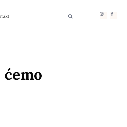
ntakt
e ćemo