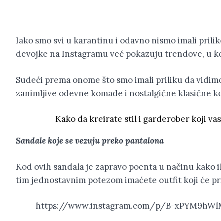
Iako smo svi u karantinu i odavno nismo imali prili
devojke na Instagramu već pokazuju trendove, u ko
Sudeći prema onome što smo imali priliku da vidimo
zanimljive odevne komade i nostalgične klasične ko
Kako da kreirate stil i garderober koji va
Sandale koje se vezuju preko pantalona
Kod ovih sandala je zapravo poenta u načinu kako ih
tim jednostavnim potezom imaćete outfit koji će pr
https://www.instagram.com/p/B-xPYM9hW