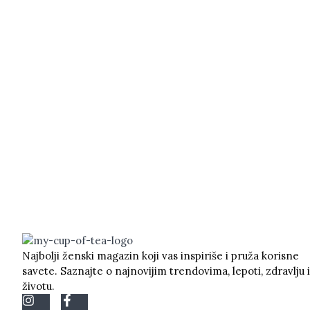
Najbolji ženski magazin koji vas inspiriše i pruža korisne
savete. Saznajte o najnovijim trendovima, lepoti, zdravlju i
životu.