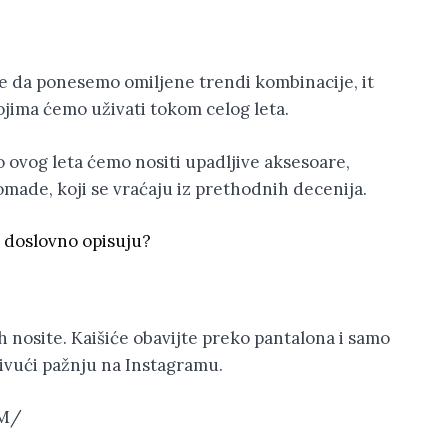
ke da ponesemo omiljene trendi kombinacije, it
jima ćemo uživati tokom celog leta.
 ovog leta ćemo nositi upadljive aksesoare,
made, koji se vraćaju iz prethodnih decenija.
s doslovno opisuju?
 nosite. Kaišiće obavijte preko pantalona i samo
ivući pažnju na Instagramu.
lM/