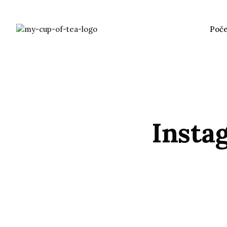
Poč
Insta