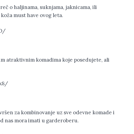
 reč o haljinama, suknjama, jaknicama, ili
koža must have ovog leta.
O/
vim atraktivnim komadima koje posedujete, ali
x8/
Savršen za kombinovanje uz sve odevne komade i
 od nas mora imati u garderoberu.