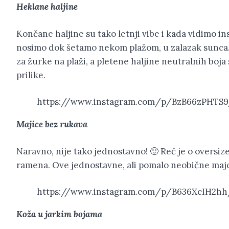
Heklane haljine
Končane haljine su tako letnji vibe i kada vidimo in
nosimo dok šetamo nekom plažom, u zalazak sunca.
za žurke na plaži, a pletene haljine neutralnih boja
prilike.
https://www.instagram.com/p/BzB66zPHTS
Majice bez rukava
Naravno, nije tako jednostavno! 🙂 Reč je o oversi
ramena. Ove jednostavne, ali pomalo neobične majc
https://www.instagram.com/p/B636XcIH2h
Koža u jarkim bojama