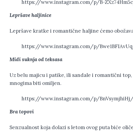
https://www.instagram.com/p/B-ZXz74Hm5
Lepršave haljinice
Lepršave kratke i romantične haljine ćemo obožavat
https://www.instagram.com/p/Bwe1BFIAvU
Midi suknja od teksasa
Uz belu majicu i patike, ili sandale i romantični top
mnogima biti omiljen.
https://www.instagram.com/p/BnVsymjhiHj
Bra topovi
Senzualnost koja dolazi s letom ovog puta biće oliče