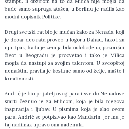
štampu. S obzirom na to da Milica nije mogla da
bude samo supruga atašea, u Berlinu je radila kao
modni dopisnik Politike.
Drugi svetski rat bio je mučan kako za Nenada, koji
je dobar deo rata proveo u logoru Dahau, tako i za
nju. Ipak, kada je zemlja bila oslobođena, pozorišni
život u Beogradu je procvetao i tako je Milica
mogla da nastupi sa svojim talentom. U sveopštoj
nemaštini pravila je kostime samo od želje, mašte i
kreativnosti.
Andrić je bio prijatelj ovog para i sve do Nenadove
smrti čeznuo je za Milicom, koja je bila njegova
inspiracija i ljubav. U pismima koja je slao ovom
paru, Andrić se potpisivao kao Mandarin, jer mu je
taj nadimak upravo ona nadenula.