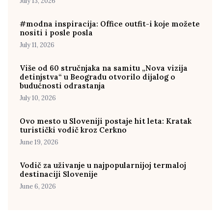
July 13, 2026
#modna inspiracija: Office outfit-i koje možete
nositi i posle posla
July 11, 2026
Više od 60 stručnjaka na samitu „Nova vizija
detinjstva“ u Beogradu otvorilo dijalog o
budućnosti odrastanja
July 10, 2026
Ovo mesto u Sloveniji postaje hit leta: Kratak
turistički vodič kroz Cerkno
June 19, 2026
Vodič za uživanje u najpopularnijoj termaloj
destinaciji Slovenije
June 6, 2026