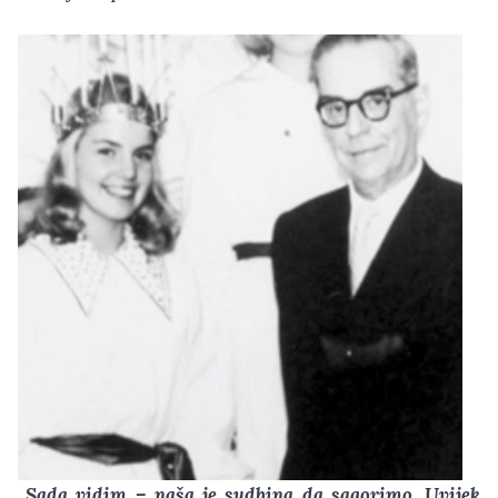
„Sada vidim – naša je sudbina da sagorimo. Uvijek