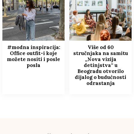
#modna inspiracija:
Više od 60
Office outfit-i koje
stručnjaka na samitu
možete nositi i posle
„Nova vizija
posla
detinjstva“ u
Beogradu otvorilo
dijalog o budućnosti
odrastanja