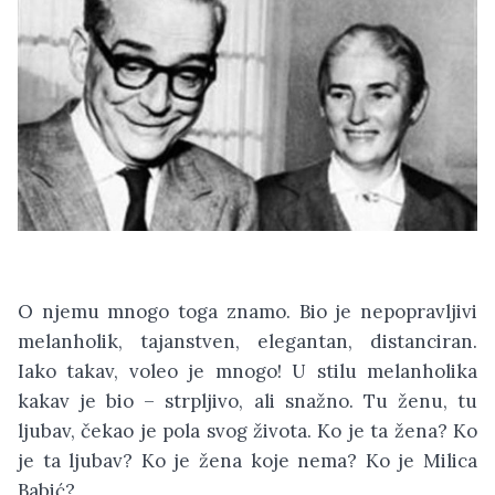
O njemu mnogo toga znamo. Bio je nepopravljivi
melanholik, tajanstven, elegantan, distanciran.
Iako takav, voleo je mnogo! U stilu melanholika
kakav je bio – strpljivo, ali snažno. Tu ženu, tu
ljubav, čekao je pola svog života. Ko je ta žena? Ko
je ta ljubav? Ko je žena koje nema? Ko je Milica
Babić?