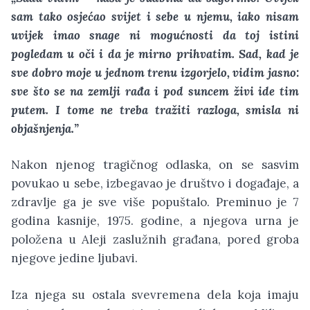
sam tako osjećao svijet i sebe u njemu, iako nisam
uvijek imao snage ni mogućnosti da toj istini
pogledam u oči i da je mirno prihvatim. Sad, kad je
sve dobro moje u jednom trenu izgorjelo, vidim jasno:
sve što se na zemlji rađa i pod suncem živi ide tim
putem. I tome ne treba tražiti razloga, smisla ni
objašnjenja.”
Nakon njenog tragičnog odlaska, on se sasvim
povukao u sebe, izbegavao je društvo i događaje, a
zdravlje ga je sve više popuštalo. Preminuo je 7
godina kasnije, 1975. godine, a njegova urna je
položena u Aleji zaslužnih građana, pored groba
njegove jedine ljubavi.
Iza njega su ostala svevremena dela koja imaju