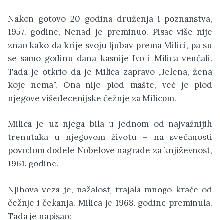
Nakon gotovo 20 godina druženja i poznanstva,
1957. godine, Nenad je preminuo. Pisac više nije
znao kako da krije svoju ljubav prema Milici, pa su
se samo godinu dana kasnije Ivo i Milica venčali.
Tada je otkrio da je Milica zapravo „Jelena, žena
koje nema”. Ona nije plod mašte, već je plod
njegove višedecenijske čežnje za Milicom.
Milica je uz njega bila u jednom od najvažnijih
trenutaka u njegovom životu – na svečanosti
povodom dodele Nobelove nagrade za književnost,
1961. godine.
Njihova veza je, nažalost, trajala mnogo kraće od
čežnje i čekanja. Milica je 1968. godine preminula.
Tada je napisao: