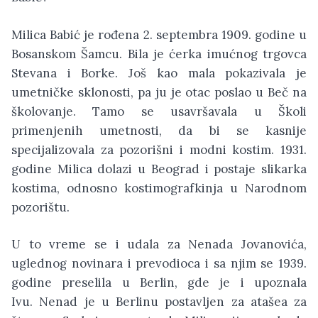
Milica Babić je rođena 2. septembra 1909. godine u
Bosanskom Šamcu. Bila je ćerka imućnog trgovca
Stevana i Borke. Još kao mala pokazivala je
umetničke sklonosti, pa ju je otac poslao u Beč na
školovanje. Tamo se usavršavala u Školi
primenjenih umetnosti, da bi se kasnije
specijalizovala za pozorišni i modni kostim. 1931.
godine Milica dolazi u Beograd i postaje slikarka
kostima, odnosno kostimografkinja u Narodnom
pozorištu.
U to vreme se i udala za Nenada Jovanovića,
uglednog novinara i prevodioca i sa njim se 1939.
godine preselila u Berlin, gde je i upoznala
Ivu. Nenad je u Berlinu postavljen za atašea za