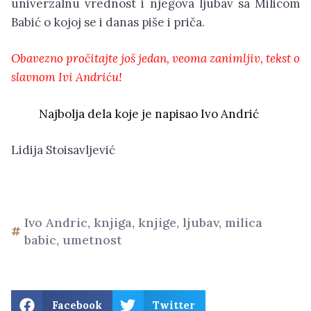
univerzalnu vrednost i njegova ljubav sa Milicom
Babić o kojoj se i danas piše i priča.
Obavezno pročitajte još jedan, veoma zanimljiv, tekst o
slavnom Ivi Andriću!
Najbolja dela koje je napisao Ivo Andrić
Lidija Stoisavljević
Ivo Andric
,
knjiga
,
knjige
,
ljubav
,
milica
babic
,
umetnost
Facebook
Twitter