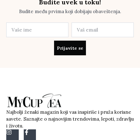
Budite uvek u toku!
Budite među prvima koji dobijaju obaveštenja.
Prijavite se
Najbolji ženski magazin koji vas inspiriše i pruža korisne
savete. Saznajte o najnovijim trendovima, lepoti, zdravlju
i životu.