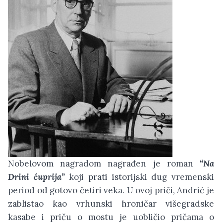
Nobelovom nagradom nagrađen je roman
“Na
Drini ćuprija”
koji prati istorijski dug vremenski
period od gotovo četiri veka. U ovoj priči, Andrić je
zablistao kao vrhunski hroničar višegradske
kasabe i priču o mostu je uobličio pričama o