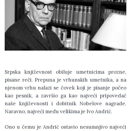
Srpska književnost obiluje umetnicima prozne,
pisane reči. Prepuna je vrhunskih umetnika, a na
njenom vrhu nalazi se čovek koji je pisanje počeo
kao pesnik, a završio ga kao najveći pripovedač
naše književnosti i dobitnik Nobelove nagrade.
Naravno, najveći među velikima je Ivo Andrić.
Ono u čemu je Andrić ostavio nesumnjivo najveći