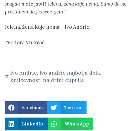
svagda može javiti Jelena, žena koje nema. Samo da ne
prestanem da je iščekujem!”
Jelena, žena koje nema – Ivo Andrić
Teodora Vuković
Ivo Andric
,
Ivo andric najbolja dela
,
knjizevnost
,
na drini cuprija
Facebook
Twitter
LinkedIn
WhatsApp