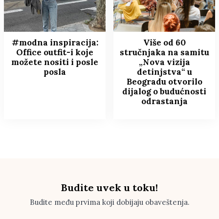
#modna inspiracija:
Više od 60
Office outfit-i koje
stručnjaka na samitu
možete nositi i posle
„Nova vizija
posla
detinjstva“ u
Beogradu otvorilo
dijalog o budućnosti
odrastanja
Budite uvek u toku!
Budite među prvima koji dobijaju obaveštenja.