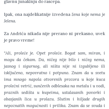
glavnu junakinju do rascepa.
Ipak, ona najdelikatnije izvedena
žena koje nema je
Jelena.
Za Andrića nikada nije prerano ni prekasno, uvek
je pravo vreme!
“Ali, proleće je. Opet proleće. Bogat sam, miran, i
mogu da čekam. Da, ničeg nije bilo i ničeg nema,
jasnog i sigurnog, ali ništa nije ni izgubljeno ili
isključeno, nepovratno i potpuno. Znam da u svetu
ima mnogo napola otvorenih prozora u koje kuca
prolećni vetrić, sunčevih odblesaka na metalu i u vodi,
praznih sedišta u kupeima, ustalasanih povorki i
obasjanih lica u prolazu. Slutim i hiljade drugih
nepoznatih mogućnosti i prilika. Znam da se svuda i