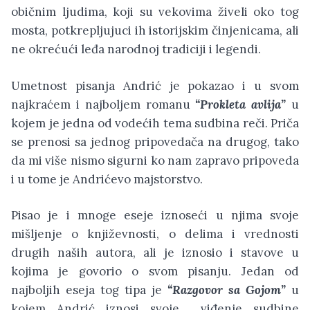
običnim ljudima, koji su vekovima živeli oko tog
mosta, potkrepljujuci ih istorijskim činjenicama, ali
ne okrećući leđa narodnoj tradiciji i legendi.
Umetnost pisanja Andrić je pokazao i u svom
najkraćem i najboljem romanu
“Prokleta avlija”
u
kojem je jedna od vodećih tema sudbina reči. Priča
se prenosi sa jednog pripovedača na drugog, tako
da mi više nismo sigurni ko nam zapravo pripoveda
i u tome je Andrićevo majstorstvo.
Pisao je i mnoge eseje iznoseći u njima svoje
mišljenje o književnosti, o delima i vrednosti
drugih naših autora, ali je iznosio i stavove u
kojima je govorio o svom pisanju. Jedan od
najboljih eseja tog tipa je
“Razgovor sa Gojom”
u
kojem Andrić iznosi svoje
viđenje sudbine