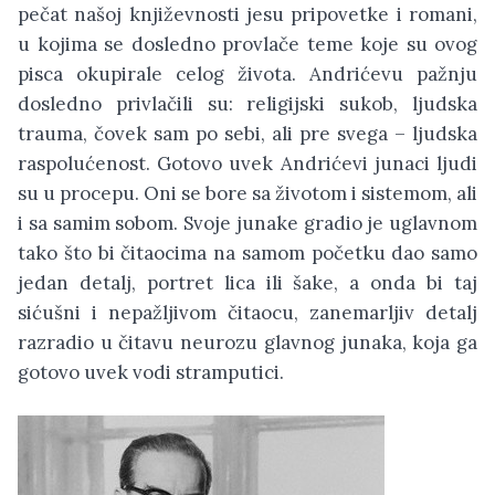
pečat našoj književnosti jesu pripovetke i romani,
u kojima se dosledno provlače teme koje su ovog
pisca okupirale celog života. Andrićevu pažnju
dosledno privlačili su: religijski sukob, ljudska
trauma, čovek sam po sebi, ali pre svega – ljudska
raspolućenost. Gotovo uvek Andrićevi junaci ljudi
su u procepu. Oni se bore sa životom i sistemom, ali
i sa samim sobom. Svoje junake gradio je uglavnom
tako što bi čitaocima na samom početku dao samo
jedan detalj, portret lica ili šake, a onda bi taj
sićušni i nepažljivom čitaocu, zanemarljiv detalj
razradio u čitavu neurozu glavnog junaka, koja ga
gotovo uvek vodi stramputici.