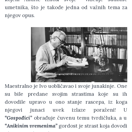
umetnika, što je takođe jedna od važnih tema za
njegov opus.
Maestralno je Ivo uobličavao i svoje junakinje. One
su bile predane svojim strastima koje su ih
dovodile upravo u ono stanje rascepa, iz koga
njegovi junaci uvek izlaze poraženi! U
“Gospođici”
obrađuje čuvenu temu tvrdičluka, a u
“Anikinim vremenima”
gordost je strast koja dovodi