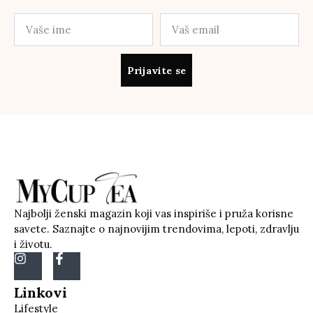
Prijavite se
Najbolji ženski magazin koji vas inspiriše i pruža korisne
savete. Saznajte o najnovijim trendovima, lepoti, zdravlju
i životu.
Linkovi
Lifestyle