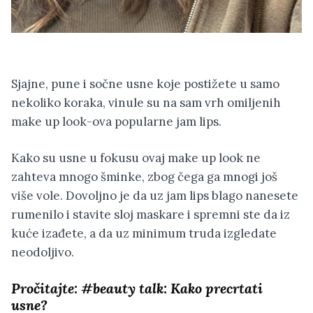
Sjajne, pune i sočne usne koje postižete u samo
nekoliko koraka, vinule su na sam vrh omiljenih
make up look-ova popularne jam lips.
Kako su usne u fokusu ovaj make up look ne
zahteva mnogo šminke, zbog čega ga mnogi još
više vole. Dovoljno je da uz jam lips blago nanesete
rumenilo i stavite sloj maskare i spremni ste da iz
kuće izađete, a da uz minimum truda izgledate
neodoljivo.
Pročitajte:
#beauty talk: Kako precrtati
usne?