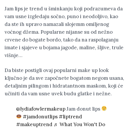
Jam lips je trend u šminkanju koji podrazumeva da
vam usne izgledaju sočno, puno i neodoljivo, kao
da ste ih upravo namazali slojemm omiljenog
voćnog džema. Popularne nijanse su od nežno
crvene do bogate bordo, tako da na raspolaganju
imate i sjajeve u bojama jagode, maline, šljive, trule
višnje…
Da biste postigli ovaj popularni make up look
ključno je da sve započnete bogatom negom usana,
detaljnim pilingom i hidratantnom maskom, koji će
učiniti da vam usne uvek budu glatke i nežne.
@lydiafowlermakeup
Jam donut lips
#jamdonutlips
#liptrend
#makeuptrend
♬ What You Won't Do