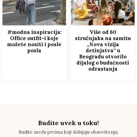
#modna inspiracija:
Više od 60
Office outfit-i koje
stručnjaka na samitu
možete nositi i posle
„Nova vizija
posla
detinjstva“ u
Beogradu otvorilo
dijalog o budućnosti
odrastanja
Budite uvek u toku!
Budite među prvima koji dobijaju obaveštenja.