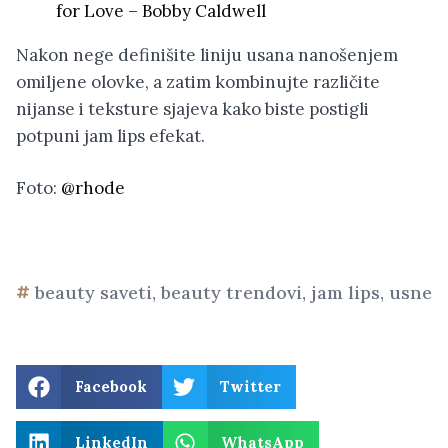
for Love – Bobby Caldwell
Nakon nege definišite liniju usana nanošenjem
omiljene olovke, a zatim kombinujte različite
nijanse i teksture sjajeva kako biste postigli
potpuni jam lips efekat.
Foto:
@rhode
beauty saveti
,
beauty trendovi
,
jam lips
,
usne
Facebook
Twitter
LinkedIn
WhatsApp