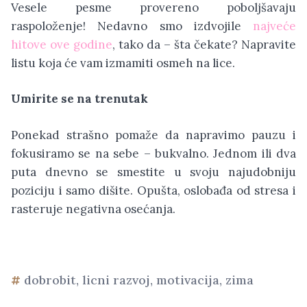
Vesele pesme provereno poboljšavaju
raspoloženje! Nedavno smo izdvojile
najveće
hitove ove godine
, tako da – šta čekate? Napravite
listu koja će vam izmamiti osmeh na lice.
Umirite se na trenutak
Ponekad strašno pomaže da napravimo pauzu i
fokusiramo se na sebe – bukvalno. Jednom ili dva
puta dnevno se smestite u svoju najudobniju
poziciju i samo dišite. Opušta, oslobađa od stresa i
rasteruje negativna osećanja.
dobrobit
,
licni razvoj
,
motivacija
,
zima