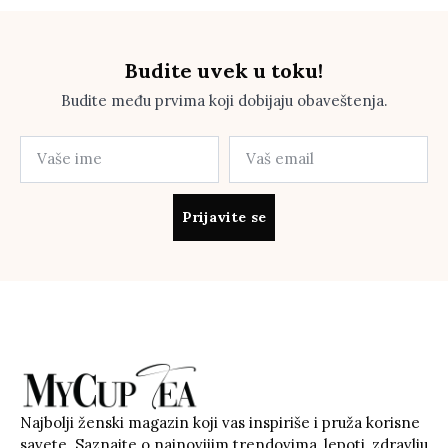
Budite uvek u toku!
Budite među prvima koji dobijaju obaveštenja.
Prijavite se
Najbolji ženski magazin koji vas inspiriše i pruža korisne
savete. Saznajte o najnovijim trendovima, lepoti, zdravlju