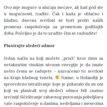
Ovo nije moguće u slučaju mećave, ali kad god ste
u mogućnosti, izađite. Čak i kada je oblačno i
hladno, dnevna svetlost se bori protiv naših
promena raspoloženja sa promenom godišnjih
doba. Poželjno je da to uradite čim se razbudite!
Planirajte sledeći odmor
Jedan način na koji možete ,,proći“ kroz zimu sa
netaknutim visokim nivoom energije je da imate
nešto čemu se radujete – nazvaćemo to: svetlost
na kraju hladnog tunela.
Naime, u Holandiji je
sprovedeno istraživanje koje je pokazalo da su oni
koji su planirali svoj sledeći odmor bili znatno
srećniji! Iščekivanje zabavnog putovanja poboljšava
vaše raspoloženje u danima, nedeljama i mesecima