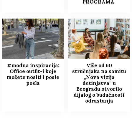
PROGRAMA
#modna inspiracija:
Više od 60
Office outfit-i koje
stručnjaka na samitu
možete nositi i posle
„Nova vizija
posla
detinjstva“ u
Beogradu otvorilo
dijalog o budućnosti
odrastanja