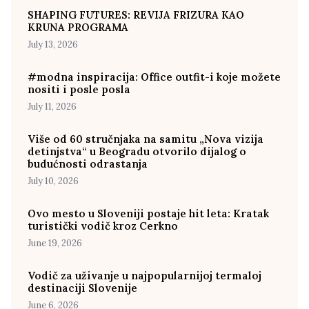
SHAPING FUTURES: REVIJA FRIZURA KAO
KRUNA PROGRAMA
July 13, 2026
#modna inspiracija: Office outfit-i koje možete
nositi i posle posla
July 11, 2026
Više od 60 stručnjaka na samitu „Nova vizija
detinjstva“ u Beogradu otvorilo dijalog o
budućnosti odrastanja
July 10, 2026
Ovo mesto u Sloveniji postaje hit leta: Kratak
turistički vodič kroz Cerkno
June 19, 2026
Vodič za uživanje u najpopularnijoj termaloj
destinaciji Slovenije
June 6, 2026