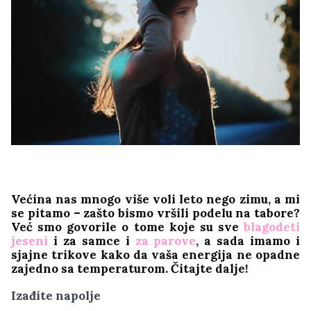
Većina nas mnogo više voli leto nego zimu, a mi
se pitamo – zašto bismo vršili podelu na tabore?
Već smo govorile o tome koje su sve
blagodeti
jeseni
i za samce i
za parove
, a sada imamo i
sjajne trikove kako da vaša energija ne opadne
zajedno sa temperaturom. Čitajte dalje!
Izađite napolje