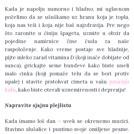
Kada je napolju sumorno i hladno, mi uglavnom
poželimo da se ušuškamo uz hranu koja je topla,
koja nas teši i koja nije baš najzdravija. Pre nego
što zaronite u činiju špageta, uzmite u obzir da
pojedine namirnice čine čuda za naše
raspoloženje. Kako vreme postaje sve hladnije,
pijte mleko zarad vitamina D (koji inače dobijate od
sunca), grickajte seme bundeve kako biste uneli
malo cinka (koji pomaže telu da se bori protiv
upale) i stavite prstohvat cimeta u vašu
jutarnju
kafu
, kako biste oterali uznemirenosti i depresiju!
Napravite sjajnu plejlistu
Kada imamo loš dan – uvek se okrenemo muzici.
Stavimo slušalice i pustimo svoje omiljene pesme.