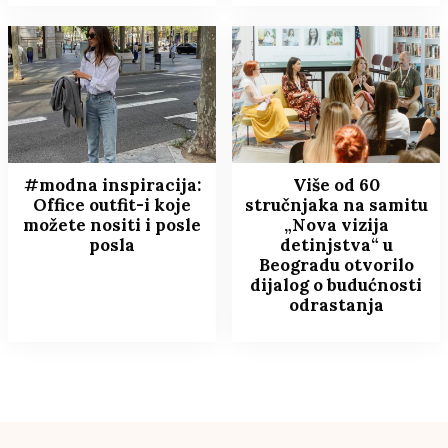
#modna inspiracija:
Više od 60
Office outfit-i koje
stručnjaka na samitu
možete nositi i posle
„Nova vizija
posla
detinjstva“ u
Beogradu otvorilo
dijalog o budućnosti
odrastanja