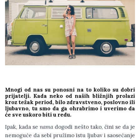
Mnogi od nas su ponosni na to koliko su dobri
prijatelji. Kada neko od naših bližnjih prolazi
kroz težak period, bilo zdravstveno, poslovno ili
ljubavno, tu smo da ga ohrabrimo i uverimo da
će sve uskoro biti u redu.
Ipak, kada se
nama
dogodi nešto tako, čini se da je
nemoguće da sebi pružimo istu ljubav i saosećanje