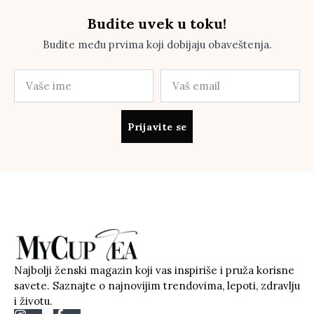
Budite uvek u toku!
Budite među prvima koji dobijaju obaveštenja.
Prijavite se
Najbolji ženski magazin koji vas inspiriše i pruža korisne
savete. Saznajte o najnovijim trendovima, lepoti, zdravlju
i životu.