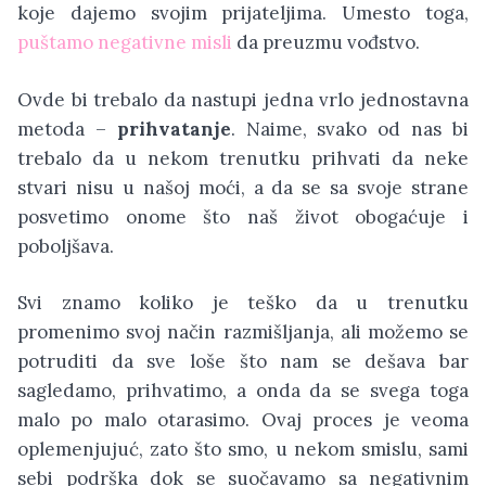
koje dajemo svojim prijateljima. Umesto toga,
puštamo negativne misli
da preuzmu vođstvo.
Ovde bi trebalo da nastupi jedna vrlo jednostavna
metoda –
prihvatanje
. Naime, svako od nas bi
trebalo da u nekom trenutku prihvati da neke
stvari nisu u našoj moći, a da se sa svoje strane
posvetimo onome što naš život obogaćuje i
poboljšava.
Svi znamo koliko je teško da u trenutku
promenimo svoj način razmišljanja, ali možemo se
potruditi da sve loše što nam se dešava bar
sagledamo, prihvatimo, a onda da se svega toga
malo po malo otarasimo. Ovaj proces je veoma
oplemenjujuć, zato što smo, u nekom smislu, sami
sebi podrška dok se suočavamo sa negativnim