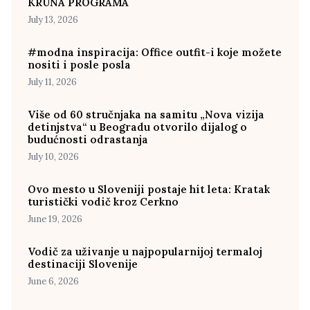
KRUNA PROGRAMA
July 13, 2026
#modna inspiracija: Office outfit-i koje možete
nositi i posle posla
July 11, 2026
Više od 60 stručnjaka na samitu „Nova vizija
detinjstva“ u Beogradu otvorilo dijalog o
budućnosti odrastanja
July 10, 2026
Ovo mesto u Sloveniji postaje hit leta: Kratak
turistički vodič kroz Cerkno
June 19, 2026
Vodič za uživanje u najpopularnijoj termaloj
destinaciji Slovenije
June 6, 2026