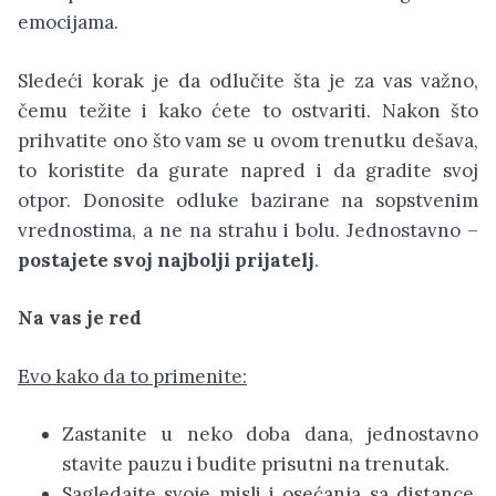
emocijama.
Sledeći korak je da odlučite šta je za vas važno,
čemu težite i kako ćete to ostvariti. Nakon što
prihvatite ono što vam se u ovom trenutku dešava,
to koristite da gurate napred i da gradite svoj
otpor. Donosite odluke bazirane na sopstvenim
vrednostima, a ne na strahu i bolu. Jednostavno –
postajete svoj najbolji prijatelj
.
Na vas je red
Evo kako da to primenite:
Zastanite u neko doba dana, jednostavno
stavite pauzu i budite prisutni na trenutak.
Sagledajte svoje misli i osećanja sa distance.