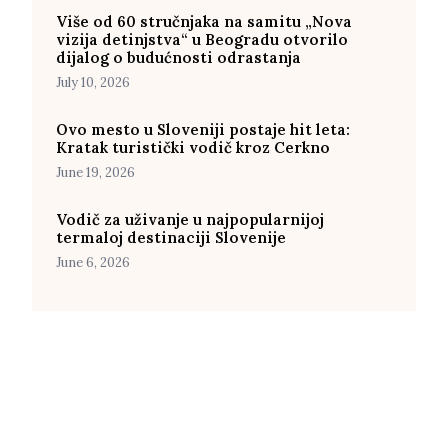
Više od 60 stručnjaka na samitu „Nova
vizija detinjstva“ u Beogradu otvorilo
dijalog o budućnosti odrastanja
July 10, 2026
Ovo mesto u Sloveniji postaje hit leta:
Kratak turistički vodič kroz Cerkno
June 19, 2026
Vodič za uživanje u najpopularnijoj
termaloj destinaciji Slovenije
June 6, 2026