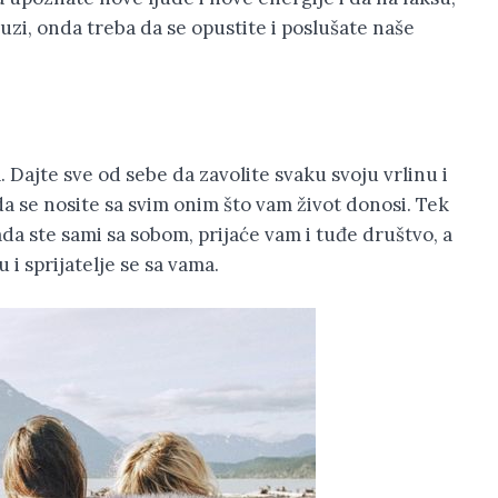
auzi, onda treba da se opustite i poslušate naše
. Dajte sve od sebe da zavolite svaku svoju vrlinu i
da se nosite sa svim onim što vam život donosi. Tek
a ste sami sa sobom, prijaće vam i tuđe društvo, a
 i sprijatelje se sa vama.