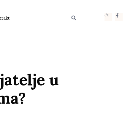
ntakt
atelje u
ama?