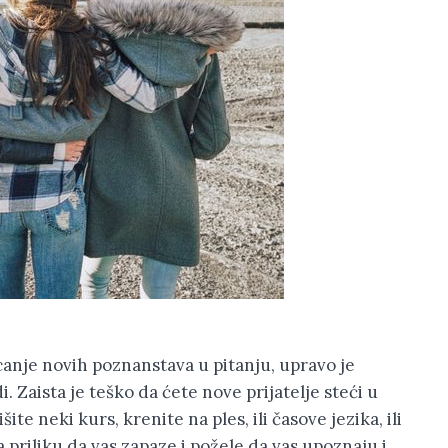
anje novih poznanstava u pitanju, upravo je
. Zaista je teško da ćete nove prijatelje steći u
te neki kurs, krenite na ples, ili časove jezika, ili
 priliku da vas zapaze i požele da vas upoznaju i