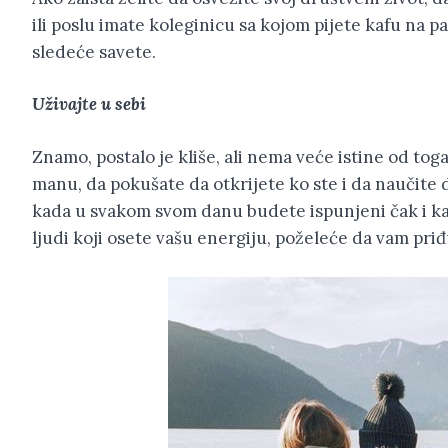
ili poslu imate koleginicu sa kojom pijete kafu na p
sledeće savete.
Uživajte u sebi
Znamo, postalo je kliše, ali nema veće istine od toga
manu, da pokušate da otkrijete ko ste i da naučite 
kada u svakom svom danu budete ispunjeni čak i kad
ljudi koji osete vašu energiju, poželeće da vam priđu