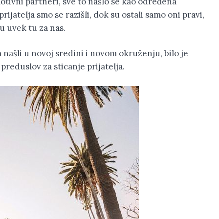
motivni partneri, sve to našlo se kao određena
rijatelja smo se razišli, dok su ostali samo oni pravi,
u uvek tu za nas.
 našli u novoj sredini i novom okruženju, bilo je
 preduslov za sticanje prijatelja.