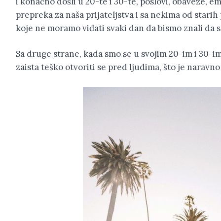
i konačno došli u 20-te i 30-te, poslovi, obaveze, e
prepreka za naša prijateljstva i sa nekima od starih p
koje ne moramo viđati svaki dan da bismo znali da s
Sa druge strane, kada smo se u svojim 20-im i 30-im
zaista teško otvoriti se pred ljudima, što je naravno