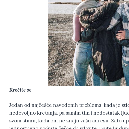
Krećite se
Jedan od najčešće navedenih problema, kada je stic
nedovoljno kretanja, pa samim tim i nedostatak ljudi
svom stanu, kada oni ne znaju vašu adresu. Zato upiši
jednostavno počnite češće da izlazite. Dajte ljudima