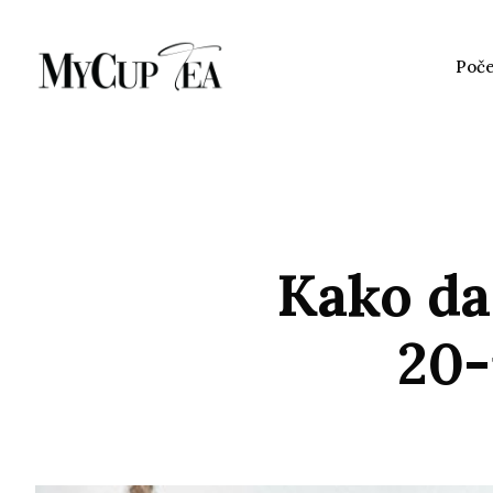
Poč
Kako da
20-