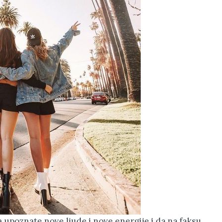
da upoznate nove ljude i nove energije i da na faksu,