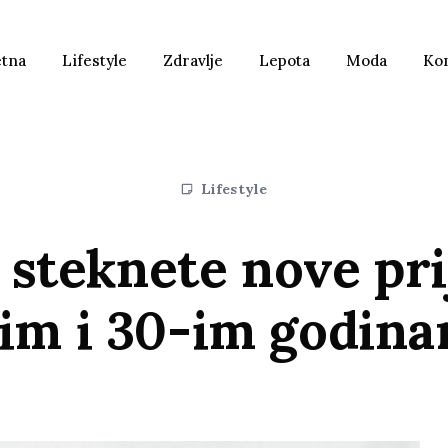
etna
Lifestyle
Zdravlje
Lepota
Moda
Ko
Lifestyle
 steknete nove prij
im i 30-im godin